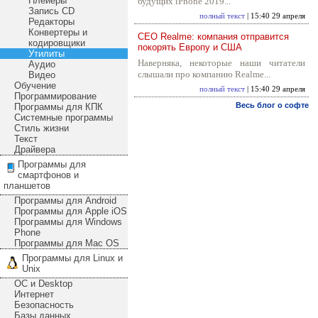
Плейеры
будущих iPhone 2019...
Запись CD
полный текст
| 15:40 29 апреля
Редакторы
Конвертеры и
CEO Realme: компания отправится
кодировщики
покорять Европу и США
Утилиты
Наверняка, некоторые наши читатели
Аудио
слышали про компанию Realme...
Видео
Обучение
полный текст
| 15:40 29 апреля
Программирование
Весь блог о софте
Программы для КПК
Системные программы
Стиль жизни
Текст
Драйвера
Программы для
смартфонов и
планшетов
Программы для Android
Программы для Apple iOS
Программы для Windows
Phone
Программы для Mac OS
Программы для Linux и
Unix
ОС и Desktop
Интернет
Безопасность
Базы данных