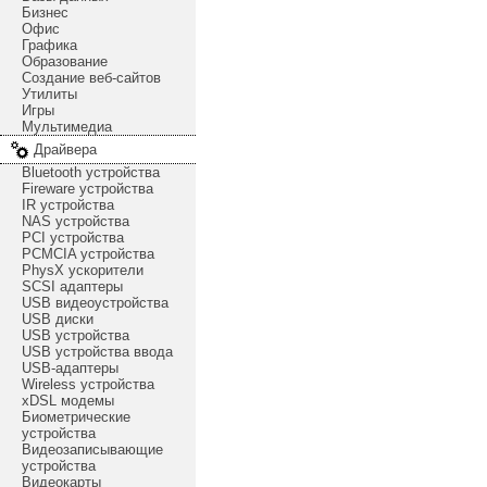
Бизнес
Офис
Графика
Образование
Создание веб-сайтов
Утилиты
Игры
Мультимедиа
Драйвера
Bluetooth устройства
Fireware устройства
IR устройства
NAS устройства
PCI устройства
PCMCIA устройства
PhysX ускорители
SCSI адаптеры
USB видеоустройства
USB диски
USB устройства
USB устройства ввода
USB-адаптеры
Wireless устройства
xDSL модемы
Биометрические
устройства
Видеозаписывающие
устройства
Видеокарты