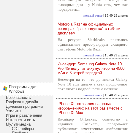
выходные дни - у Nubia есть, чем вас
порадовать...
полный текст
| 15:40 29 апреля
Motorola Razr на официальных
рендерах: "раскладушка" с гибким
дисплеем
На ресурсе Slashleaks появились
официальные пресс-рендеры складного
смартфона Motorola Razr...
полный текст
| 15:40 29 апреля
Инсайдер: Samsung Galaxy Note 10
Pro 4G получит аккумулятор на 4500
мАч с быстрой зарядкой
Несмотря на то, что до анонса Galaxy
Note 10 ещё далеко в сети продолжают
Программы для
появляются подробности о новинке...
Windows
полный текст
| 15:40 29 апреля
Безопасность
Графика и дизайн
iPhone XI показался на новых
Деловые программы
изображениях: на этот раз вместе с
Утилиты
iPhone XI Max
Игры и развлечения
Инсайдер OnLeakes, совместно с
Интернет и сеть
изданием Cashkaro, продолжает
Мультимедиа
CD-плейеры
публиковать качественные изображения