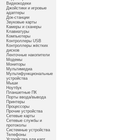
Видеокодеки
Джойстики и игровые
адаптеры
Док-станции
Звуковые карты
Камеры и сканеры
Клавиатуры
Компьютеры
Контроллеры USB
Контроллеры жёстких
дисков
Ленточные накопители
Модемы
Мониторы
Мультимедиа
Мультифункциональные
устройства
Мыши
Ноутбук
Планшетные ПК
Порты ввода/вывода
Принтеры
Процессоры
Прочие устройства
Сетевые карты
Сетевые службы и
протоколы
Системные устройства
Телефоны
Устройства для карт