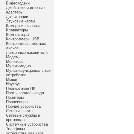
Видеокодеки
Джойстики и игровые
адаптеры
Док-станции
Звуковые карты
Камеры и сканеры
Клавиатуры
Компьютеры
Контроллеры USB
Контроллеры жёстких
дисков
Ленточные накопители
Модемы
Мониторы
Мультимедиа
Мультифункциональные
устройства
Мыши
Ноутбук
Планшетные ПК
Порты ввода/вывода
Принтеры
Процессоры
Прочие устройства
Сетевые карты
Сетевые службы и
протоколы
Системные устройства
Телефоны
Устройства для карт