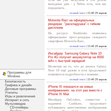
выходные дни - у Nubia есть, чем вас
порадовать...
полный текст
| 15:40 29 апреля
Motorola Razr на официальных
рендерах: "раскладушка" с гибким
дисплеем
На ресурсе Slashleaks появились
официальные пресс-рендеры складного
смартфона Motorola Razr...
полный текст
| 15:40 29 апреля
Инсайдер: Samsung Galaxy Note 10
Pro 4G получит аккумулятор на 4500
мАч с быстрой зарядкой
Несмотря на то, что до анонса Galaxy
Note 10 ещё далеко в сети продолжают
Программы для
появляются подробности о новинке...
Windows
полный текст
| 15:40 29 апреля
Безопасность
Графика и дизайн
iPhone XI показался на новых
Деловые программы
изображениях: на этот раз вместе с
Утилиты
iPhone XI Max
Игры и развлечения
Инсайдер OnLeakes, совместно с
Интернет и сеть
изданием Cashkaro, продолжает
Мультимедиа
CD-плейеры
публиковать качественные изображения