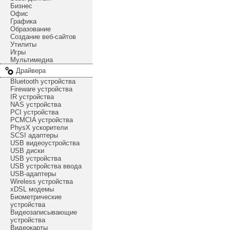
Бизнес
Офис
Графика
Образование
Создание веб-сайтов
Утилиты
Игры
Мультимедиа
Драйвера
Bluetooth устройства
Fireware устройства
IR устройства
NAS устройства
PCI устройства
PCMCIA устройства
PhysX ускорители
SCSI адаптеры
USB видеоустройства
USB диски
USB устройства
USB устройства ввода
USB-адаптеры
Wireless устройства
xDSL модемы
Биометрические
устройства
Видеозаписывающие
устройства
Видеокарты