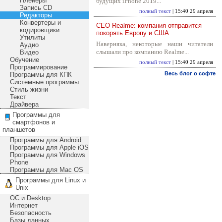
Плейеры
будущих iPhone 2019...
Запись CD
полный текст
| 15:40 29 апреля
Редакторы
Конвертеры и
CEO Realme: компания отправится
кодировщики
покорять Европу и США
Утилиты
Наверняка, некоторые наши читатели
Аудио
слышали про компанию Realme...
Видео
Обучение
полный текст
| 15:40 29 апреля
Программирование
Весь блог о софте
Программы для КПК
Системные программы
Стиль жизни
Текст
Драйвера
Программы для
смартфонов и
планшетов
Программы для Android
Программы для Apple iOS
Программы для Windows
Phone
Программы для Mac OS
Программы для Linux и
Unix
ОС и Desktop
Интернет
Безопасность
Базы данных