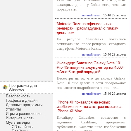
выходные дни - у Nubia есть, чем вас
порадовать...
полный текст
| 15:40 29 апреля
Motorola Razr на официальных
рендерах: "раскладушка" с гибким
дисплеем
На ресурсе Slashleaks появились
официальные пресс-рендеры складного
смартфона Motorola Razr...
полный текст
| 15:40 29 апреля
Инсайдер: Samsung Galaxy Note 10
Pro 4G получит аккумулятор на 4500
мАч с быстрой зарядкой
Несмотря на то, что до анонса Galaxy
Note 10 ещё далеко в сети продолжают
Программы для
появляются подробности о новинке...
Windows
полный текст
| 15:40 29 апреля
Безопасность
Графика и дизайн
iPhone XI показался на новых
Деловые программы
изображениях: на этот раз вместе с
Утилиты
iPhone XI Max
Игры и развлечения
Инсайдер OnLeakes, совместно с
Интернет и сеть
изданием Cashkaro, продолжает
Мультимедиа
CD-плейеры
публиковать качественные изображения