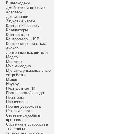
Видеокодеки
Джойстики и игровые
адаптеры
Док-станции
Звуковые карты
Камеры и сканеры
Клавиатуры
Компьютеры
Контроллеры USB
Контроллеры жёстких
дисков
Ленточные накопители
Модемы
Мониторы
Мультимедиа
Мультифункциональные
устройства
Мыши
Ноутбук
Планшетные ПК
Порты ввода/вывода
Принтеры
Процессоры
Прочие устройства
Сетевые карты
Сетевые службы и
протоколы
Системные устройства
Телефоны
Устройства для карт