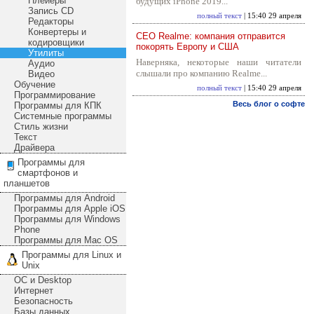
Плейеры
будущих iPhone 2019...
Запись CD
полный текст
| 15:40 29 апреля
Редакторы
Конвертеры и
CEO Realme: компания отправится
кодировщики
покорять Европу и США
Утилиты
Наверняка, некоторые наши читатели
Аудио
слышали про компанию Realme...
Видео
Обучение
полный текст
| 15:40 29 апреля
Программирование
Весь блог о софте
Программы для КПК
Системные программы
Стиль жизни
Текст
Драйвера
Программы для
смартфонов и
планшетов
Программы для Android
Программы для Apple iOS
Программы для Windows
Phone
Программы для Mac OS
Программы для Linux и
Unix
ОС и Desktop
Интернет
Безопасность
Базы данных