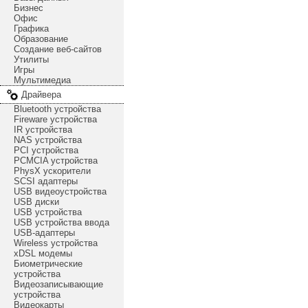
Бизнес
Офис
Графика
Образование
Создание веб-сайтов
Утилиты
Игры
Мультимедиа
Драйвера
Bluetooth устройства
Fireware устройства
IR устройства
NAS устройства
PCI устройства
PCMCIA устройства
PhysX ускорители
SCSI адаптеры
USB видеоустройства
USB диски
USB устройства
USB устройства ввода
USB-адаптеры
Wireless устройства
xDSL модемы
Биометрические
устройства
Видеозаписывающие
устройства
Видеокарты