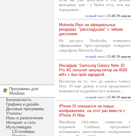
выходные дни - у Nubia есть, чем вас
порадовать...
полный текст
| 15:40 29 апреля
Motorola Razr на официальных
рендерах: "раскладушка" с гибким
дисплеем
На ресурсе Slashleaks появились
официальные пресс-рендеры складного
смартфона Motorola Razr...
полный текст
| 15:40 29 апреля
Инсайдер: Samsung Galaxy Note 10
Pro 4G получит аккумулятор на 4500
мАч с быстрой зарядкой
Несмотря на то, что до анонса Galaxy
Note 10 ещё далеко в сети продолжают
Программы для
появляются подробности о новинке...
Windows
полный текст
| 15:40 29 апреля
Безопасность
Графика и дизайн
iPhone XI показался на новых
Деловые программы
изображениях: на этот раз вместе с
Утилиты
iPhone XI Max
Игры и развлечения
Инсайдер OnLeakes, совместно с
Интернет и сеть
изданием Cashkaro, продолжает
Мультимедиа
CD-плейеры
публиковать качественные изображения