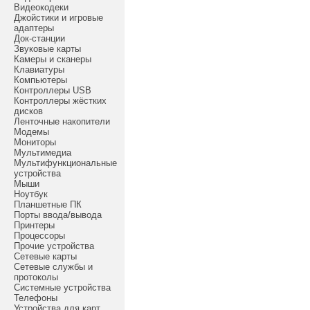
Видеокодеки
Джойстики и игровые
адаптеры
Док-станции
Звуковые карты
Камеры и сканеры
Клавиатуры
Компьютеры
Контроллеры USB
Контроллеры жёстких
дисков
Ленточные накопители
Модемы
Мониторы
Мультимедиа
Мультифункциональные
устройства
Мыши
Ноутбук
Планшетные ПК
Порты ввода/вывода
Принтеры
Процессоры
Прочие устройства
Сетевые карты
Сетевые службы и
протоколы
Системные устройства
Телефоны
Устройства для карт