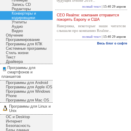
Плейеры
будущих iPhone 2019...
Запись CD
полный текст
| 15:40 29 апреля
Редакторы
Конвертеры и
CEO Realme: компания отправится
кодировщики
покорять Европу и США
Утилиты
Наверняка, некоторые наши читатели
Аудио
слышали про компанию Realme...
Видео
Обучение
полный текст
| 15:40 29 апреля
Программирование
Весь блог о софте
Программы для КПК
Системные программы
Стиль жизни
Текст
Драйвера
Программы для
смартфонов и
планшетов
Программы для Android
Программы для Apple iOS
Программы для Windows
Phone
Программы для Mac OS
Программы для Linux и
Unix
ОС и Desktop
Интернет
Безопасность
Базы данных