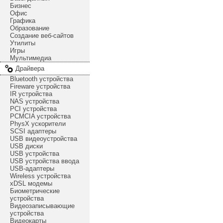
Бизнес
Офис
Графика
Образование
Создание веб-сайтов
Утилиты
Игры
Мультимедиа
Драйвера
Bluetooth устройства
Fireware устройства
IR устройства
NAS устройства
PCI устройства
PCMCIA устройства
PhysX ускорители
SCSI адаптеры
USB видеоустройства
USB диски
USB устройства
USB устройства ввода
USB-адаптеры
Wireless устройства
xDSL модемы
Биометрические
устройства
Видеозаписывающие
устройства
Видеокарты