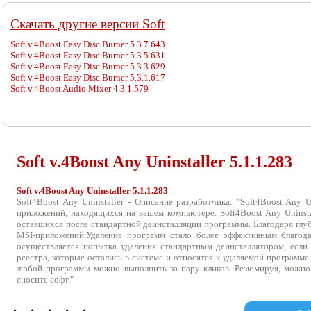
Cкачать другие версии Soft
Soft v.4Boost Easy Disc Burner 5.3.7.643
Soft v.4Boost Easy Disc Burner 5.3.5.631
Soft v.4Boost Easy Disc Burner 5.3.3.629
Soft v.4Boost Easy Disc Burner 5.3.1.617
Soft v.4Boost Audio Mixer 4.3.1.579
Soft v.
4Boost Any Uninstaller 5.1.1.283
Soft v.4Boost Any Uninstaller 5.1.1.283
Soft4Boost Any Uninstaller - Описание разработчика: "Soft4Boost Any
приложений, находящихся на вашем компьютере. Soft4Boost Any Uninsta
оставшихся после стандартной деинсталляции программы. Благодаря гл
MSI-приложений.Удаление программ стало более эффективным благода
осуществляется попытка удаления стандартным деинсталлятором, если 
реестра, которые остались в системе и относятся к удаляемой программе.
любой программы можно выполнить за пару кликов. Резюмируя, можно с
сносите софт."