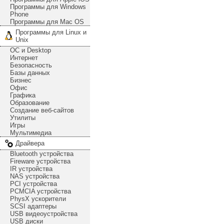
Программы для Windows
Phone
Программы для Mac OS
Программы для Linux и
Unix
ОС и Desktop
Интернет
Безопасность
Базы данных
Бизнес
Офис
Графика
Образование
Создание веб-сайтов
Утилиты
Игры
Мультимедиа
Драйвера
Bluetooth устройства
Fireware устройства
IR устройства
NAS устройства
PCI устройства
PCMCIA устройства
PhysX ускорители
SCSI адаптеры
USB видеоустройства
USB диски