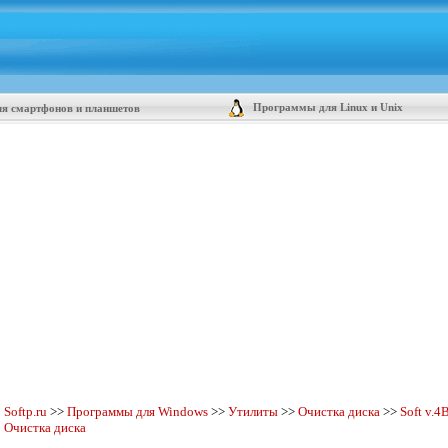
Программы для Linux и Unix
я смартфонов и планшетов
Softp.ru
>>
Программы для Windows
>>
Утилиты
>>
Очистка диска
>>
Soft v.
4B
Очистка диска