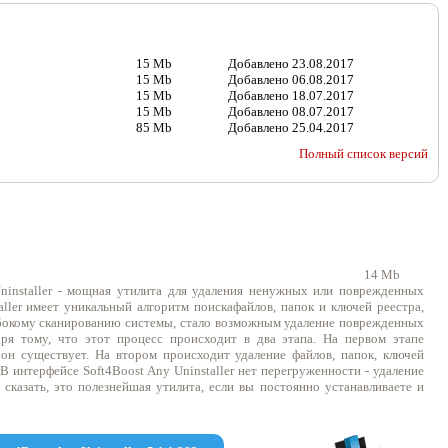
15 Mb
Добавлено
23.08.2017
15 Mb
Добавлено
06.08.2017
15 Mb
Добавлено
18.07.2017
15 Mb
Добавлено
08.07.2017
85 Mb
Добавлено
25.04.2017
Полный список версий
14 Mb
 Uninstaller - мощная утилита для удаления ненужных или поврежденных
ller имеет уникальный алгоритм поискафайлов, папок и ключей реестра,
убокому сканированию системы, стало возможным удаление поврежденных
ря тому, что этот процесс происходит в два этапа. На первом этапе
он существует. На втором происходит удаление файлов, папок, ключей
В интерфейсе Soft4Boost Any Uninstaller нет перегруженности - удаление
казать, это полезнейшая утилита, если вы постоянно устанавливаете и