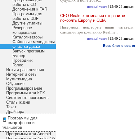
будущих iPhone 2019...
работы с CD
полный текст
| 15:40 29 апреля
Дополнения к FAR
Программы для
CEO Realme: компания отправится
работы с DBF
покорять Европу и США
Другие утилиты
Наверняка, некоторые наши читатели
Резервное
слышали про компанию Realme...
копирование
Каталогизаторы
полный текст
| 15:40 29 апреля
Файловые менеджеры
Весь блог о софте
Очистка диска
Запуск программ
Буфер
Проводник
Голос
Игры и развлечения
Интернет и сеть
Мультимедиа
Обучение
Программирование
Программы для КПК
Системные программы
Стиль жизни
Текст
Драйвера
Программы для
смартфонов и
планшетов
Программы для Android
Программы для Apple iOS