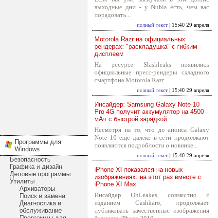
выходные дни - у Nubia есть, чем вас
порадовать...
полный текст
| 15:40 29 апреля
Motorola Razr на официальных
рендерах: "раскладушка" с гибким
дисплеем
На ресурсе Slashleaks появились
официальные пресс-рендеры складного
смартфона Motorola Razr...
полный текст
| 15:40 29 апреля
Инсайдер: Samsung Galaxy Note 10
Pro 4G получит аккумулятор на 4500
мАч с быстрой зарядкой
Несмотря на то, что до анонса Galaxy
Note 10 ещё далеко в сети продолжают
Программы для
появляются подробности о новинке...
Windows
полный текст
| 15:40 29 апреля
Безопасность
Графика и дизайн
iPhone XI показался на новых
Деловые программы
изображениях: на этот раз вместе с
Утилиты
iPhone XI Max
Архиваторы
Инсайдер OnLeakes, совместно с
Поиск и замена
изданием Cashkaro, продолжает
Диагностика и
обслуживание
публиковать качественные изображения
Программы для