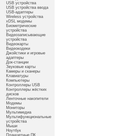
USB устройства
USB устройства ввода
USB-адаптеры
Wireless устройства
xDSL модемы
Биометрические
устройства
Видеозаписывающие
устройства
Видеокарты
Видеокодеки
Джойстики и игровые
адаптеры
Док-станции
Звуковые карты
Камеры и сканеры
Клавиатуры
Компьютеры
Контроллеры USB
Контроллеры жёстких
дисков
Ленточные накопители
Модемы
Мониторы
Мультимедиа
Мультифункциональные
устройства
Мыши
Ноутбук
Планшетные ПК