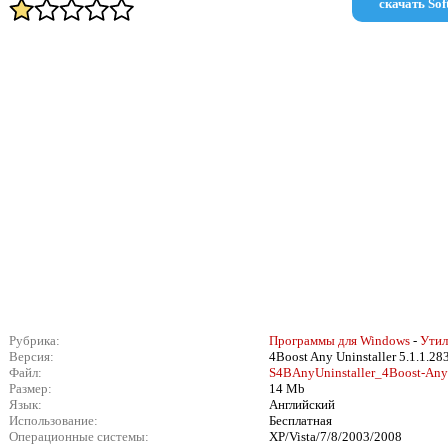
скачать Soft
Рубрика:
Программы для Windows
-
Ути
Версия:
4Boost Any Uninstaller 5.1.1.28
Файл:
S4BAnyUninstaller_4Boost-Any-
Размер:
14 Mb
Язык:
Английский
Использование:
Бесплатная
Операционные системы:
XP/Vista/7/8/2003/2008