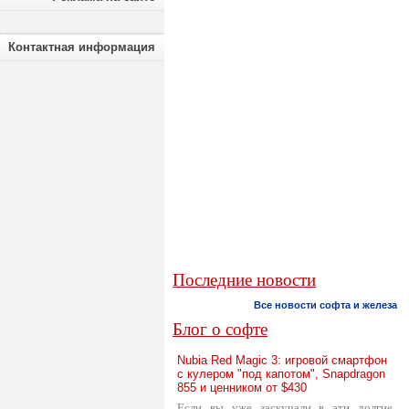
Контактная информация
Последние новости
Все новости софта и железа
Блог о софте
Nubia Red Magic 3: игровой смартфон
с кулером "под капотом", Snapdragon
855 и ценником от $430
Если вы уже заскучали в эти долгие