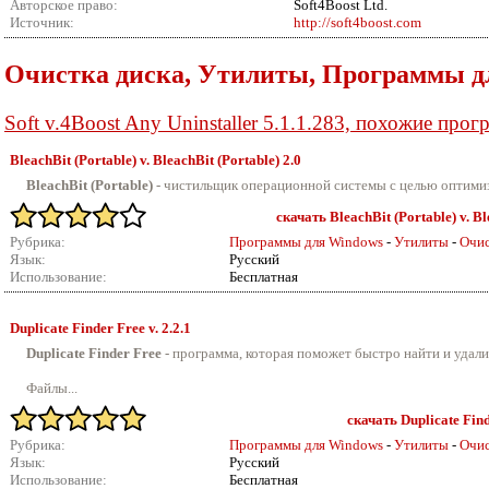
Авторское право:
Soft4Boost Ltd.
Источник:
http://soft4boost.com
Очистка диска, Утилиты, Программы д
Soft v.4Boost Any Uninstaller 5.1.1.283, похожие пр
BleachBit (Portable) v.
BleachBit (Portable) 2.0
BleachBit (Portable)
- чистильщик операционной системы с целью оптимиза
скачать BleachBit (Portable) v. Bl
Рубрика:
Программы для Windows
-
Утилиты
-
Очис
Язык:
Русский
Использование:
Бесплатная
Duplicate Finder Free v.
2.2.1
Duplicate Finder Free
- программа, которая поможет быстро найти и удали
Файлы...
скачать Duplicate Find
Рубрика:
Программы для Windows
-
Утилиты
-
Очис
Язык:
Русский
Использование:
Бесплатная