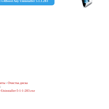
 v.4Boost Any Uninstaller 5.1.1.283
литы
-
Очистка диска
3
Uninstaller-5-1-1-283.exe