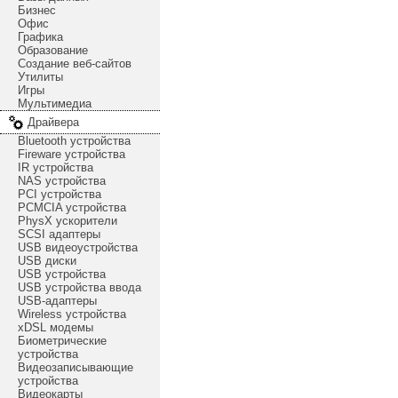
Бизнес
Офис
Графика
Образование
Создание веб-сайтов
Утилиты
Игры
Мультимедиа
Драйвера
Bluetooth устройства
Fireware устройства
IR устройства
NAS устройства
PCI устройства
PCMCIA устройства
PhysX ускорители
SCSI адаптеры
USB видеоустройства
USB диски
USB устройства
USB устройства ввода
USB-адаптеры
Wireless устройства
xDSL модемы
Биометрические
устройства
Видеозаписывающие
устройства
Видеокарты