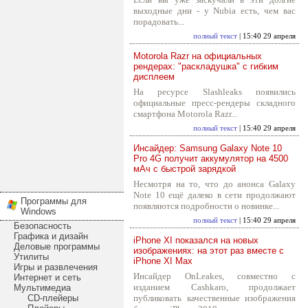
выходные дни - у Nubia есть, чем вас
порадовать...
полный текст
| 15:40 29 апреля
Motorola Razr на официальных
рендерах: "раскладушка" с гибким
дисплеем
На ресурсе Slashleaks появились
официальные пресс-рендеры складного
смартфона Motorola Razr...
полный текст
| 15:40 29 апреля
Инсайдер: Samsung Galaxy Note 10
Pro 4G получит аккумулятор на 4500
мАч с быстрой зарядкой
Несмотря на то, что до анонса Galaxy
Note 10 ещё далеко в сети продолжают
Программы для
появляются подробности о новинке...
Windows
полный текст
| 15:40 29 апреля
Безопасность
Графика и дизайн
iPhone XI показался на новых
Деловые программы
изображениях: на этот раз вместе с
Утилиты
iPhone XI Max
Игры и развлечения
Инсайдер OnLeakes, совместно с
Интернет и сеть
изданием Cashkaro, продолжает
Мультимедиа
CD-плейеры
публиковать качественные изображения