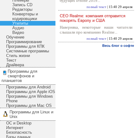
Плейеры
будущих iPhone 2019...
Запись CD
полный текст
| 15:40 29 апреля
Редакторы
Конвертеры и
CEO Realme: компания отправится
кодировщики
покорять Европу и США
Утилиты
Наверняка, некоторые наши читатели
Аудио
слышали про компанию Realme...
Видео
Обучение
полный текст
| 15:40 29 апреля
Программирование
Весь блог о софте
Программы для КПК
Системные программы
Стиль жизни
Текст
Драйвера
Программы для
смартфонов и
планшетов
Программы для Android
Программы для Apple iOS
Программы для Windows
Phone
Программы для Mac OS
Программы для Linux и
Unix
ОС и Desktop
Интернет
Безопасность
Базы данных