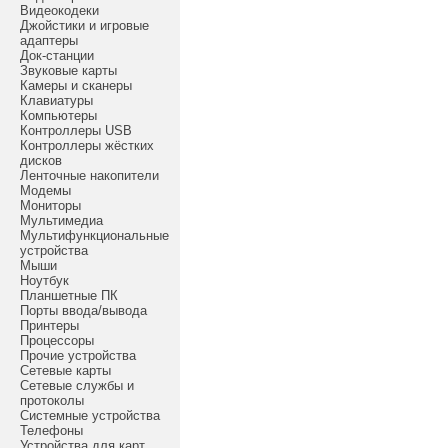
Видеокодеки
Джойстики и игровые
адаптеры
Док-станции
Звуковые карты
Камеры и сканеры
Клавиатуры
Компьютеры
Контроллеры USB
Контроллеры жёстких
дисков
Ленточные накопители
Модемы
Мониторы
Мультимедиа
Мультифункциональные
устройства
Мыши
Ноутбук
Планшетные ПК
Порты ввода/вывода
Принтеры
Процессоры
Прочие устройства
Сетевые карты
Сетевые службы и
протоколы
Системные устройства
Телефоны
Устройства для карт