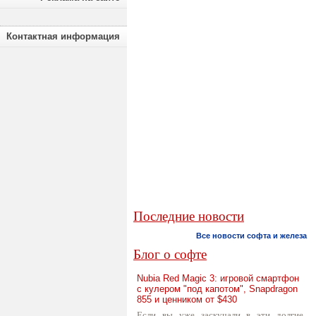
Контактная информация
Последние новости
Все новости софта и железа
Блог о софте
Nubia Red Magic 3: игровой смартфон
с кулером "под капотом", Snapdragon
855 и ценником от $430
Если вы уже заскучали в эти долгие