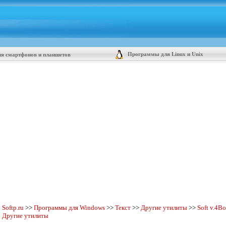
Программы для Linux и Unix
я смартфонов и планшетов
Softp.ru
>>
Программы для Windows
>>
Текст
>>
Другие утилиты
>>
Soft v.
4Bo
Другие утилиты