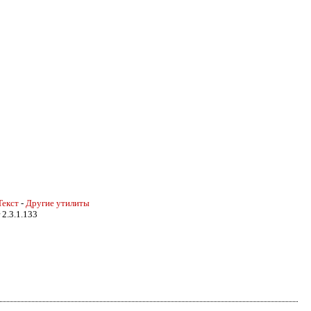
Текст
-
Другие утилиты
 2.3.1.133