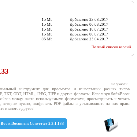
15 Mb
Добавлено
23.08.2017
15 Mb
Добавлено
06.08.2017
15 Mb
Добавлено
18.07.2017
15 Mb
Добавлено
08.07.2017
85 Mb
Добавлено
25.04.2017
Полный список версий
133
не указан
ональный инструмент для просмотра и конвертации разных типов
, TXT, ODT, HTML, JPEG, TIFF и другие форматы. Используя Soft4Boost
файлов между часто используемыми форматами, просматривать и читать
, которые нужно, шифровать PDF файлы и устанавливать на них права
те и многое другое!
.4Boost Document Converter 2.3.1.133