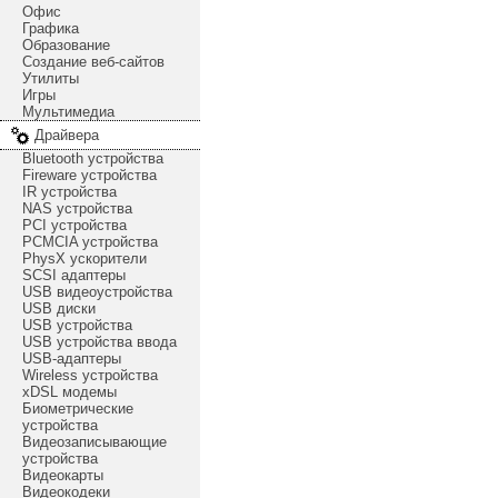
Офис
Графика
Образование
Создание веб-сайтов
Утилиты
Игры
Мультимедиа
Драйвера
Bluetooth устройства
Fireware устройства
IR устройства
NAS устройства
PCI устройства
PCMCIA устройства
PhysX ускорители
SCSI адаптеры
USB видеоустройства
USB диски
USB устройства
USB устройства ввода
USB-адаптеры
Wireless устройства
xDSL модемы
Биометрические
устройства
Видеозаписывающие
устройства
Видеокарты
Видеокодеки