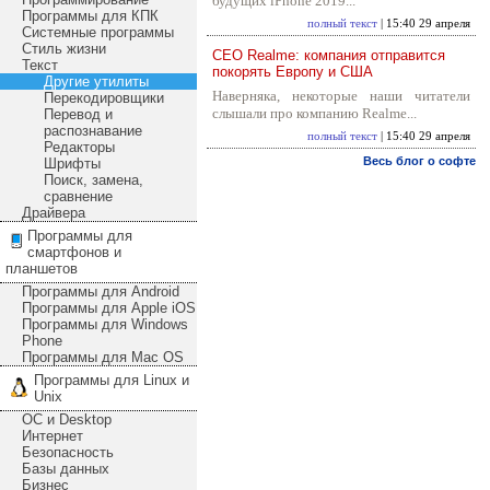
будущих iPhone 2019...
Программы для КПК
полный текст
| 15:40 29 апреля
Системные программы
Стиль жизни
CEO Realme: компания отправится
Текст
покорять Европу и США
Другие утилиты
Наверняка, некоторые наши читатели
Перекодировщики
слышали про компанию Realme...
Перевод и
распознавание
полный текст
| 15:40 29 апреля
Редакторы
Весь блог о софте
Шрифты
Поиск, замена,
сравнение
Драйвера
Программы для
смартфонов и
планшетов
Программы для Android
Программы для Apple iOS
Программы для Windows
Phone
Программы для Mac OS
Программы для Linux и
Unix
ОС и Desktop
Интернет
Безопасность
Базы данных
Бизнес