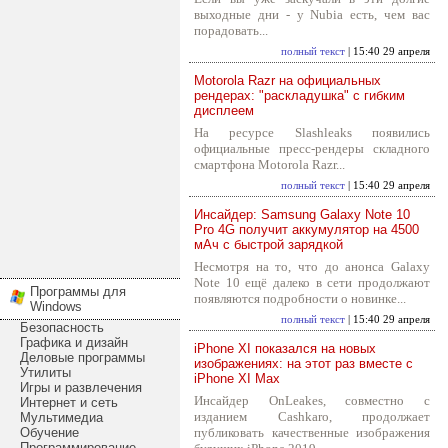
выходные дни - у Nubia есть, чем вас
порадовать...
полный текст
| 15:40 29 апреля
Motorola Razr на официальных
рендерах: "раскладушка" с гибким
дисплеем
На ресурсе Slashleaks появились
официальные пресс-рендеры складного
смартфона Motorola Razr...
полный текст
| 15:40 29 апреля
Инсайдер: Samsung Galaxy Note 10
Pro 4G получит аккумулятор на 4500
мАч с быстрой зарядкой
Несмотря на то, что до анонса Galaxy
Note 10 ещё далеко в сети продолжают
Программы для
появляются подробности о новинке...
Windows
полный текст
| 15:40 29 апреля
Безопасность
Графика и дизайн
iPhone XI показался на новых
Деловые программы
изображениях: на этот раз вместе с
Утилиты
iPhone XI Max
Игры и развлечения
Инсайдер OnLeakes, совместно с
Интернет и сеть
изданием Cashkaro, продолжает
Мультимедиа
Обучение
публиковать качественные изображения
Программирование