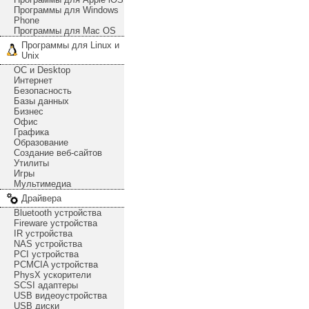
Программы для Windows
Phone
Программы для Mac OS
Программы для Linux и
Unix
ОС и Desktop
Интернет
Безопасность
Базы данных
Бизнес
Офис
Графика
Образование
Создание веб-сайтов
Утилиты
Игры
Мультимедиа
Драйвера
Bluetooth устройства
Fireware устройства
IR устройства
NAS устройства
PCI устройства
PCMCIA устройства
PhysX ускорители
SCSI адаптеры
USB видеоустройства
USB диски