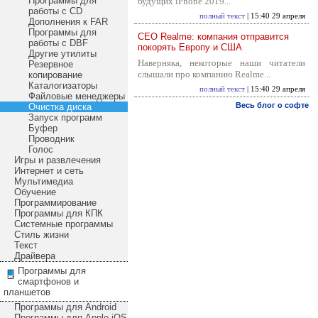
Программы для
будущих iPhone 2019...
работы с CD
полный текст
| 15:40 29 апреля
Дополнения к FAR
Программы для
CEO Realme: компания отправится
работы с DBF
покорять Европу и США
Другие утилиты
Наверняка, некоторые наши читатели
Резервное
слышали про компанию Realme...
копирование
Каталогизаторы
полный текст
| 15:40 29 апреля
Файловые менеджеры
Весь блог о софте
Очистка диска
Запуск программ
Буфер
Проводник
Голос
Игры и развлечения
Интернет и сеть
Мультимедиа
Обучение
Программирование
Программы для КПК
Системные программы
Стиль жизни
Текст
Драйвера
Программы для
смартфонов и
планшетов
Программы для Android
Программы для Apple iOS