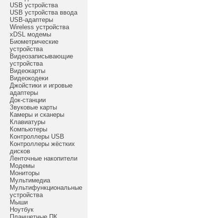
USB устройства
USB устройства ввода
USB-адаптеры
Wireless устройства
xDSL модемы
Биометрические
устройства
Видеозаписывающие
устройства
Видеокарты
Видеокодеки
Джойстики и игровые
адаптеры
Док-станции
Звуковые карты
Камеры и сканеры
Клавиатуры
Компьютеры
Контроллеры USB
Контроллеры жёстких
дисков
Ленточные накопители
Модемы
Мониторы
Мультимедиа
Мультифункциональные
устройства
Мыши
Ноутбук
Планшетные ПК