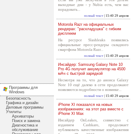
выходные дни - у Nubia есть, чем вас
порадовать...
полный текст
| 15:40 29 апреля
Motorola Razr на официальных
рендерах: "раскладушка" с гибким
дисплеем
На ресурсе Slashleaks появились
официальные пресс-рендеры складного
смартфона Motorola Razr...
полный текст
| 15:40 29 апреля
Инсайдер: Samsung Galaxy Note 10
Pro 4G получит аккумулятор на 4500
мАч с быстрой зарядкой
Несмотря на то, что до анонса Galaxy
Note 10 ещё далеко в сети продолжают
Программы для
появляются подробности о новинке...
Windows
полный текст
| 15:40 29 апреля
Безопасность
Графика и дизайн
iPhone XI показался на новых
Деловые программы
изображениях: на этот раз вместе с
Утилиты
iPhone XI Max
Архиваторы
Инсайдер OnLeakes, совместно с
Поиск и замена
изданием Cashkaro, продолжает
Диагностика и
обслуживание
публиковать качественные изображения