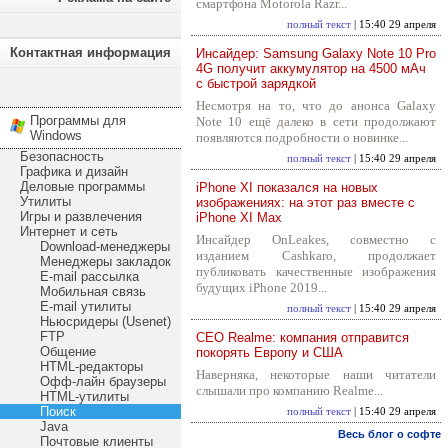
смартфона Motorola Razr...
полный текст
| 15:40 29 апреля
Контактная информация
Инсайдер: Samsung Galaxy Note 10 Pro
4G получит аккумулятор на 4500 мАч
с быстрой зарядкой
Несмотря на то, что до анонса Galaxy
Программы для
Note 10 ещё далеко в сети продолжают
Windows
появляются подробности о новинке...
Безопасность
полный текст
| 15:40 29 апреля
Графика и дизайн
Деловые программы
iPhone XI показался на новых
Утилиты
изображениях: на этот раз вместе с
Игры и развлечения
iPhone XI Max
Интернет и сеть
Инсайдер OnLeakes, совместно с
Download-менеджеры
изданием Cashkaro, продолжает
Менеджеры закладок
публиковать качественные изображения
E-mail рассылка
будущих iPhone 2019...
Мобильная связь
E-mail утилиты
полный текст
| 15:40 29 апреля
Ньюсридеры (Usenet)
FTP
CEO Realme: компания отправится
Общение
покорять Европу и США
HTML-редакторы
Наверняка, некоторые наши читатели
Офф-лайн браузеры
слышали про компанию Realme...
HTML-утилиты
Поиск
полный текст
| 15:40 29 апреля
Java
Весь блог о софте
Почтовые клиенты