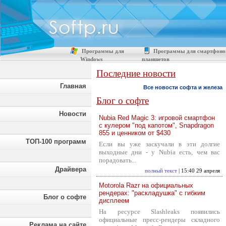
Программы для
Программы для смартфоно
Windows
планшетов
Последние новости
Главная
Все новости софта и железа
Блог о софте
Новости
Nubia Red Magic 3: игровой смартфон
с кулером "под капотом", Snapdragon
855 и ценником от $430
ТОП-100 программ
Если вы уже заскучали в эти долгие
выходные дни - у Nubia есть, чем вас
порадовать...
Драйвера
полный текст
| 15:40 29 апреля
Motorola Razr на официальных
рендерах: "раскладушка" с гибким
Блог о софте
дисплеем
На ресурсе Slashleaks появились
официальные пресс-рендеры складного
Реклама на сайте