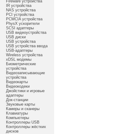
Fireware устройства
IR устройства
NAS устройства
PCI устройства
PCMCIA устройства
PhysX ускорители
SCSI адаптеры
USB видеоустройства
USB диски
USB устройства
USB устройства ввода
USB-адаптеры
Wireless устройства
xDSL модемы
Биометрические
устройства
Видеозаписывающие
устройства
Видеокарты
Видеокодеки
Джойстики и игровые
адаптеры
Док-станции
Звуковые карты
Камеры и сканеры
Клавиатуры
Компьютеры
Контроллеры USB
Контроллеры жёстких
дисков