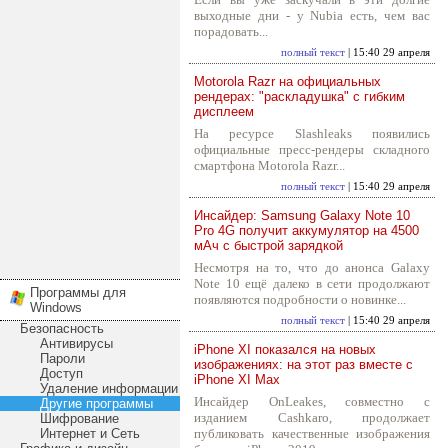
выходные дни - у Nubia есть, чем вас
порадовать...
полный текст
| 15:40 29 апреля
Motorola Razr на официальных
рендерах: "раскладушка" с гибким
дисплеем
На ресурсе Slashleaks появились
официальные пресс-рендеры складного
смартфона Motorola Razr...
полный текст
| 15:40 29 апреля
Инсайдер: Samsung Galaxy Note 10
Pro 4G получит аккумулятор на 4500
мАч с быстрой зарядкой
Несмотря на то, что до анонса Galaxy
Note 10 ещё далеко в сети продолжают
Программы для
появляются подробности о новинке...
Windows
полный текст
| 15:40 29 апреля
Безопасность
Антивирусы
iPhone XI показался на новых
Пароли
изображениях: на этот раз вместе с
Доступ
iPhone XI Max
Удаление информации
Инсайдер OnLeakes, совместно с
Другие программы
изданием Cashkaro, продолжает
Шифрование
Интернет и Сеть
публиковать качественные изображения