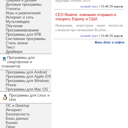
Графика и дизайн
будущих iPhone 2019...
Деловые программы
полный текст
| 15:40 29 апреля
Утилиты
Игры и развлечения
CEO Realme: компания отправится
Интернет и сеть
покорять Европу и США
Мультимедиа
Наверняка, некоторые наши читатели
Обучение
слышали про компанию Realme...
Программирование
Программы для КПК
полный текст
| 15:40 29 апреля
Системные программы
Весь блог о софте
Стиль жизни
Текст
Драйвера
Программы для
смартфонов и
планшетов
Программы для Android
Программы для Apple iOS
Программы для Windows
Phone
Программы для Mac OS
Программы для Linux и
Unix
ОС и Desktop
Интернет
Безопасность
Базы данных
Бизнес
Офис