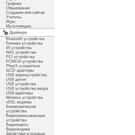
Графика
Образование
Создание веб-сайтов
Утилиты
Игры
Мультимедиа
Драйвера
Bluetooth устройства
Fireware устройства
IR устройства
NAS устройства
PCI устройства
PCMCIA устройства
PhysX ускорители
SCSI адаптеры
USB видеоустройства
USB диски
USB устройства
USB устройства ввода
USB-адаптеры
Wireless устройства
xDSL модемы
Биометрические
устройства
Видеозаписывающие
устройства
Видеокарты
Видеокодеки
Джойстики и игровые