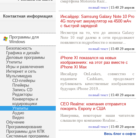
смартфона Motorola Razr...
полный текст
| 15:40 29 апреля
Контактная информация
Инсайдер: Samsung Galaxy Note 10 Pro
4G получит аккумулятор на 4500 мАч
с быстрой зарядкой
Несмотря на то, что до анонса Galaxy
Программы для
Note 10 ещё далеко в сети продолжают
Windows
появляются подробности о новинке...
Безопасность
полный текст
| 15:40 29 апреля
Графика и дизайн
Деловые программы
iPhone XI показался на новых
Утилиты
изображениях: на этот раз вместе с
Игры и развлечения
iPhone XI Max
Интернет и сеть
Инсайдер OnLeakes, совместно с
Мультимедиа
изданием Cashkaro, продолжает
CD-плейеры
публиковать качественные изображения
Плейеры
будущих iPhone 2019...
Запись CD
Редакторы
полный текст
| 15:40 29 апреля
Конвертеры и
кодировщики
CEO Realme: компания отправится
Утилиты
покорять Европу и США
Аудио
Наверняка, некоторые наши читатели
Видео
слышали про компанию Realme...
Обучение
Программирование
полный текст
| 15:40 29 апреля
Программы для КПК
Весь блог о софте
Системные программы