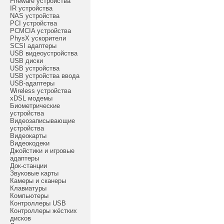
Fireware устройства
IR устройства
NAS устройства
PCI устройства
PCMCIA устройства
PhysX ускорители
SCSI адаптеры
USB видеоустройства
USB диски
USB устройства
USB устройства ввода
USB-адаптеры
Wireless устройства
xDSL модемы
Биометрические
устройства
Видеозаписывающие
устройства
Видеокарты
Видеокодеки
Джойстики и игровые
адаптеры
Док-станции
Звуковые карты
Камеры и сканеры
Клавиатуры
Компьютеры
Контроллеры USB
Контроллеры жёстких
дисков