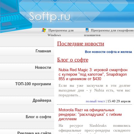
Программы для
Программы для смартфоно
Windows
планшетов
Последние новости
Главная
Все новости софта и железа
Блог о софте
Новости
Nubia Red Magic 3: игровой смартфон
с кулером "под капотом", Snapdragon
855 и ценником от $430
ТОП-100 программ
Если вы уже заскучали в эти долгие
выходные дни - у Nubia есть, чем вас
порадовать...
Драйвера
полный текст
| 15:40 29 апреля
Motorola Razr на официальных
рендерах: "раскладушка" с гибким
Блог о софте
дисплеем
На ресурсе Slashleaks появились
официальные пресс-рендеры складного
Реклама на сайте