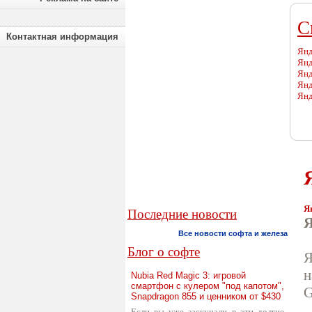
C
Контактная информация
Янд
Янд
Янд
Янд
Янд
Я
Последние новости
Я
Все новости софта и железа
Блог о софте
Я
н
Nubia Red Magic 3: игровой
смартфон с кулером "под капотом",
G
Snapdragon 855 и ценником от $430
Если вы уже заскучали в эти долгие