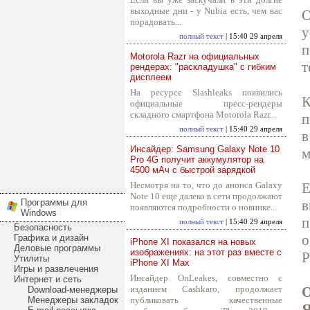
выходные дни - у Nubia есть, чем вас
О
порадовать...
у
полный текст
| 15:40 29 апреля
п
Motorola Razr на официальных
т
рендерах: "раскладушка" с гибким
дисплеем
На ресурсе Slashleaks появились
К
официальные пресс-рендеры
складного смартфона Motorola Razr...
п
полный текст
| 15:40 29 апреля
в
Инсайдер: Samsung Galaxy Note 10
м
Pro 4G получит аккумулятор на
4500 мАч с быстрой зарядкой
Несмотря на то, что до анонса Galaxy
Е
Note 10 ещё далеко в сети продолжают
Программы для
в
появляются подробности о новинке...
Windows
п
полный текст
| 15:40 29 апреля
Безопасность
о
Графика и дизайн
iPhone XI показался на новых
Деловые программы
изображениях: на этот раз вместе с
P
Утилиты
iPhone XI Max
Игры и развлечения
Инсайдер OnLeakes, совместно с
Интернет и сеть
изданием Cashkaro, продолжает
Download-менеджеры
Менеджеры закладок
публиковать качественные
Я