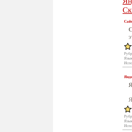
Ян
Ск
Сайт
С
э
Рубр
Язык
Испо
Янде
Я
Я
Рубр
Язык
Испо