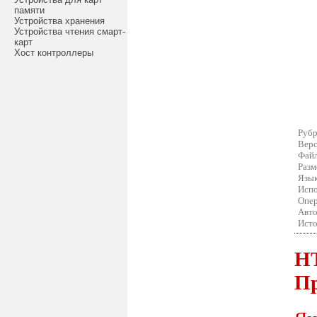
памяти
Устройства хранения
Устройства чтения смарт-
карт
Хост контроллеры
Рубр
Верс
Файл
Разм
Язык
Испо
Опер
Авто
Исто
HT
П