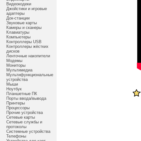
Видеокодеки
Джойстики и игровые
адаптеры
Док-станции
Звуковые карты
Камеры и сканеры
Клавиатуры
Компьютеры
Контроллеры USB
Контроллеры жёстких
дисков
Ленточные накопители
Модемы
Мониторы
Мультимедиа
Мультифункциональные
устройства
Мыши
Ноутбук
Планшетные ПК
Порты ввода/вывода
Принтеры
Процессоры
Прочие устройства
Сетевые карты
Сетевые службы и
протоколы
Системные устройства
Телефоны
Устройства для карт