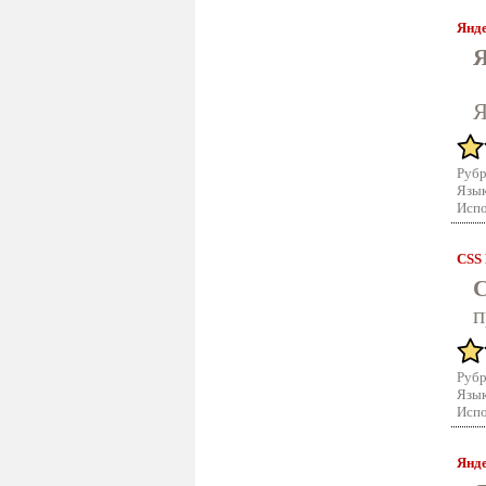
Янде
Я
Я
Рубр
Язык
Испо
CSS 
C
п
Рубр
Язык
Испо
Янде