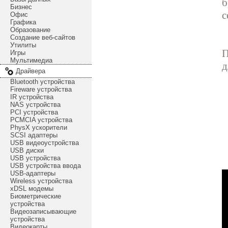
б
Бизнес
с
Офис
Графика
Образование
Создание веб-сайтов
Утилиты
П
Игры
Мультимедиа
д
Драйвера
Bluetooth устройства
Fireware устройства
IR устройства
NAS устройства
PCI устройства
PCMCIA устройства
PhysX ускорители
SCSI адаптеры
USB видеоустройства
USB диски
USB устройства
USB устройства ввода
USB-адаптеры
Wireless устройства
xDSL модемы
Биометрические
устройства
Видеозаписывающие
устройства
Видеокарты