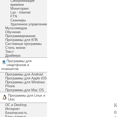
Синхронизация
времени
Мониторинг
Lan - Internet
FTN
Сканнеры
Удаленное управление
Мультимедиа
Обучение
Программирование
Программы для КПК
Системные программы
Стиль жизни
Текст
Драйвера
Программы для
смартфонов и
планшетов
Программы для Android
Программы для Apple iOS
Программы для Windows
Phone
Программы для Mac OS
Программы для Linux и
Unix
К
ОС и Desktop
Интернет
в
Безопасность
Базы данных