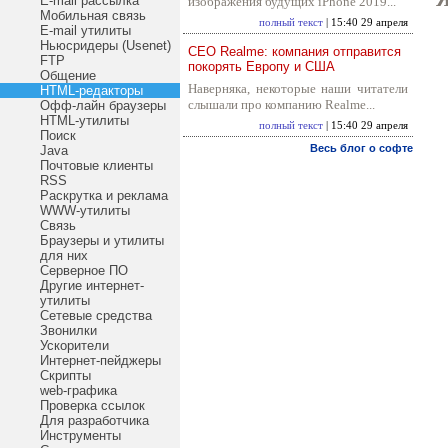
E-mail рассылка
изображения будущих iPhone 2019...
Мобильная связь
полный текст
| 15:40 29 апреля
E-mail утилиты
Ньюсридеры (Usenet)
CEO Realme: компания отправится
FTP
покорять Европу и США
Общение
Наверняка, некоторые наши читатели
HTML-редакторы
слышали про компанию Realme...
Офф-лайн браузеры
HTML-утилиты
полный текст
| 15:40 29 апреля
Поиск
Весь блог о софте
Java
Почтовые клиенты
RSS
Раскрутка и реклама
WWW-утилиты
Связь
Браузеры и утилиты
для них
Серверное ПО
Другие интернет-
утилиты
Сетевые средства
Звонилки
Ускорители
Интернет-пейджеры
Скрипты
web-графика
Проверка ссылок
Для разработчика
Инструменты