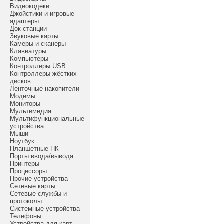
Видеокодеки
Джойстики и игровые
адаптеры
Док-станции
Звуковые карты
Камеры и сканеры
Клавиатуры
Компьютеры
Контроллеры USB
Контроллеры жёстких
дисков
Ленточные накопители
Модемы
Мониторы
Мультимедиа
Мультифункциональные
устройства
Мыши
Ноутбук
Планшетные ПК
Порты ввода/вывода
Принтеры
Процессоры
Прочие устройства
Сетевые карты
Сетевые службы и
протоколы
Системные устройства
Телефоны
Устройства для карт