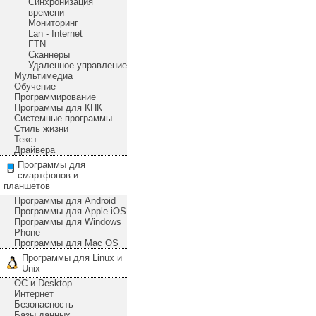
Синхронизация
времени
Мониторинг
Lan - Internet
FTN
Сканнеры
Удаленное управление
Мультимедиа
Обучение
Программирование
Программы для КПК
Системные программы
Стиль жизни
Текст
Драйвера
Программы для
смартфонов и
планшетов
Программы для Android
Программы для Apple iOS
Программы для Windows
Phone
Программы для Mac OS
Программы для Linux и
Unix
ОС и Desktop
Интернет
Безопасность
Базы данных