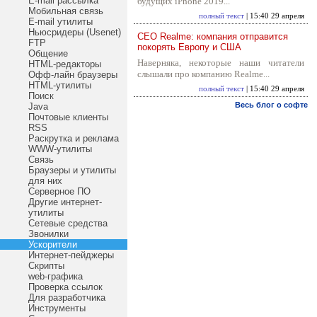
E-mail рассылка
будущих iPhone 2019...
Мобильная связь
полный текст
| 15:40 29 апреля
E-mail утилиты
Ньюсридеры (Usenet)
CEO Realme: компания отправится
FTP
покорять Европу и США
Общение
Наверняка, некоторые наши читатели
HTML-редакторы
слышали про компанию Realme...
Офф-лайн браузеры
HTML-утилиты
полный текст
| 15:40 29 апреля
Поиск
Весь блог о софте
Java
Почтовые клиенты
RSS
Раскрутка и реклама
WWW-утилиты
Связь
Браузеры и утилиты
для них
Серверное ПО
Другие интернет-
утилиты
Сетевые средства
Звонилки
Ускорители
Интернет-пейджеры
Скрипты
web-графика
Проверка ссылок
Для разработчика
Инструменты