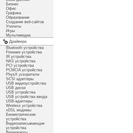
Бизнес
Офис
Графика
Образование
Создание веб-сайтов
Утилиты
Игры
Мультимедиа
Драйвера
Bluetooth устройства
Fireware устройства
IR устройства
NAS устройства
PCI устройства
PCMCIA устройства
PhysX ускорители
SCSI адаптеры
USB видеоустройства
USB диски
USB устройства
USB устройства ввода
USB-адаптеры
Wireless устройства
xDSL модемы
Биометрические
устройства
Видеозаписывающие
устройства
Видеокарты