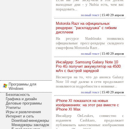
выходные дни - у Nubia есть, чем вас
порадовать...
полный текст
| 15:40 29 апреля
Motorola Razr на официальных
рендерах: "раскладушка" с гибким
дисплеем
На ресурсе Slashleaks появились
официальные пресс-рендеры складного
смартфона Motorola Razr...
полный текст
| 15:40 29 апреля
Инсайдер: Samsung Galaxy Note 10
Pro 4G получит аккумулятор на 4500
мАч с быстрой зарядкой
Несмотря на то, что до анонса Galaxy
Note 10 ещё далеко в сети продолжают
Программы для
появляются подробности о новинке...
Windows
полный текст
| 15:40 29 апреля
Безопасность
Графика и дизайн
iPhone XI показался на новых
Деловые программы
изображениях: на этот раз вместе с
Утилиты
iPhone XI Max
Игры и развлечения
Инсайдер OnLeakes, совместно с
Интернет и сеть
изданием Cashkaro, продолжает
Download-менеджеры
Менеджеры закладок
публиковать качественные изображения