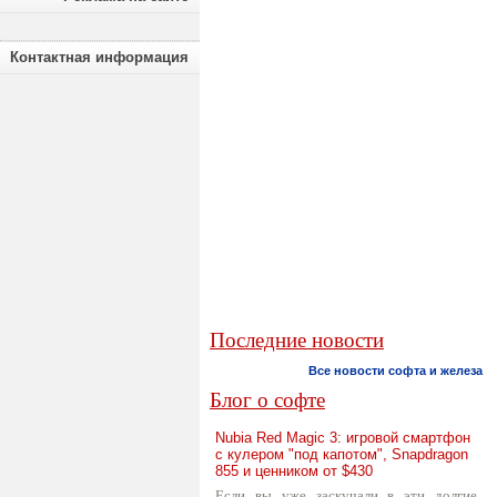
Контактная информация
Последние новости
Все новости софта и железа
Блог о софте
Nubia Red Magic 3: игровой смартфон
с кулером "под капотом", Snapdragon
855 и ценником от $430
Если вы уже заскучали в эти долгие