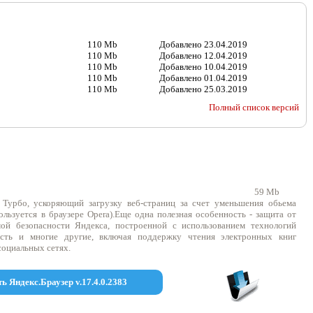
110 Mb
Добавлено
23.04.2019
110 Mb
Добавлено
12.04.2019
110 Mb
Добавлено
10.04.2019
110 Mb
Добавлено
01.04.2019
110 Mb
Добавлено
25.03.2019
Полный список версий
59 Mb
 Турбо, ускоряющий загрузку веб-страниц за счет уменьшения обьема
льзуется в браузере Opera).Еще одна полезная особенность - защита от
ой безопасности Яндекса, построенной с использованием технологий
есть и многие другие, включая поддержку чтения электронных книг
социальных сетях.
ть Яндекс.Браузер v.17.4.0.2383