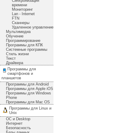
Синхронизация
времени
Мониторинг
Lan - Internet
FTN
Сканнеры
Удаленное управление
Мультимедиа
Обучение
Программирование
Программы для КПК
Системные программы
Стиль жизни
Текст
Драйвера
Программы для
смартфонов и
планшетов
Программы для Android
Программы для Apple iOS
Программы для Windows
Phone
Программы для Mac OS
Программы для Linux и
Unix
ОС и Desktop
Интернет
Безопасность
Базы данных