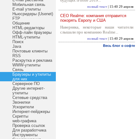
будущих iPhone 2019...
Мобильная связь
полный текст
| 15:40 29 апреля
E-mail утилиты
Ньюсридеры (Usenet)
CEO Realme: компания отправится
FTP
покорять Европу и США
Общение
Наверняка, некоторые наши читатели
HTML-редакторы
слышали про компанию Realme...
Офф-лайн браузеры
HTML-утилиты
полный текст
| 15:40 29 апреля
Поиск
Весь блог о софте
Java
Почтовые клиенты
RSS
Раскрутка и реклама
WWW-утилиты
Связь
Браузеры и утилиты
для них
Серверное ПО
Другие интернет-
утилиты
Сетевые средства
Звонилки
Ускорители
Интернет-пейджеры
Скрипты
web-графика
Проверка ссылок
Для разработчика
Инструменты