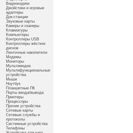
Видеокодеки
Джойстики и игровые
адаптеры
Док-станции
Звуковые карты
Камеры и сканеры
Клавиатуры
Компьютеры
Контроллеры USB
Контроллеры жёстких
дисков
Ленточные накопители
Модемы
Мониторы
Мультимедиа
Мультифункциональные
устройства
Мыши
Ноутбук
Планшетные ПК
Порты ввода/вывода
Принтеры
Процессоры
Прочие устройства
Сетевые карты
Сетевые службы и
протоколы
Системные устройства
Телефоны
Устройства для карт