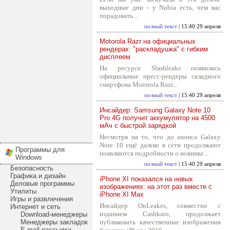
выходные дни - у Nubia есть, чем вас
порадовать...
полный текст
| 15:40 29 апреля
Motorola Razr на официальных
рендерах: "раскладушка" с гибким
дисплеем
На ресурсе Slashleaks появились
официальные пресс-рендеры складного
смартфона Motorola Razr...
полный текст
| 15:40 29 апреля
Инсайдер: Samsung Galaxy Note 10
Pro 4G получит аккумулятор на 4500
мАч с быстрой зарядкой
Несмотря на то, что до анонса Galaxy
Note 10 ещё далеко в сети продолжают
Программы для
появляются подробности о новинке...
Windows
полный текст
| 15:40 29 апреля
Безопасность
Графика и дизайн
iPhone XI показался на новых
Деловые программы
изображениях: на этот раз вместе с
Утилиты
iPhone XI Max
Игры и развлечения
Инсайдер OnLeakes, совместно с
Интернет и сеть
изданием Cashkaro, продолжает
Download-менеджеры
Менеджеры закладок
публиковать качественные изображения
E-mail рассылка