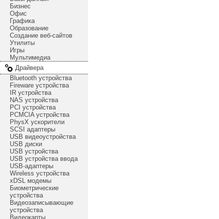
Бизнес
Офис
Графика
Образование
Создание веб-сайтов
Утилиты
Игры
Мультимедиа
Драйвера
Bluetooth устройства
Fireware устройства
IR устройства
NAS устройства
PCI устройства
PCMCIA устройства
PhysX ускорители
SCSI адаптеры
USB видеоустройства
USB диски
USB устройства
USB устройства ввода
USB-адаптеры
Wireless устройства
xDSL модемы
Биометрические
устройства
Видеозаписывающие
устройства
Видеокарты