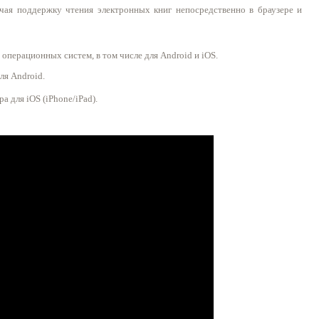
ючая поддержку чтения электронных книг непосредственно в браузере и
операционных систем, в том числе для Android и iOS.
ля Android.
а для iOS (iPhone/iPad).