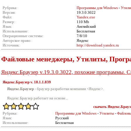
Рубрика:
Программы для Windows
-
Утил
Версия:
19.3.0.3022
Файл:
Yandex.exe
Размер:
110 Mb
Язык:
Английский
Использование:
Бесплатная
Операционные системы:
7/8/10
Авторское право:
Яндекс
Источник:
http://download.yandex.ru
Файловые менеджеры, Утилиты, Прогр
Яндекс.Браузер v.19.3.0.3022, похожие программы. 
Яндекс.Браузер v.
18.1.1.839
Яндекс.Браузер
- браузер разработки компании <Яндекс>.
Яндекс.Браузер работает на основе...
скачать Яндекс.Браузе
Рубрика:
Программы для Windows
-
Утилиты
-
Файлов
Язык:
Русский
Использование:
Бесплатная