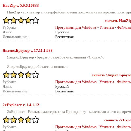
HaoZip v.
5.9.6.10833
HaoZip
- архиватор с интерфейсом, очень похожим на интерфейс популяр
скачать HaoZip 
Рубрика:
Программы для Windows
-
Утилиты
-
Файлов
Язык:
Русский
Использование:
Бесплатная
Яндекс.Браузер v.
17.11.1.988
Яндекс.Браузер
- браузер разработки компании <Яндекс>.
Яндекс.Браузер работает на основе...
скачать Яндекс.Браузер
Рубрика:
Программы для Windows
-
Утилиты
-
Файлов
Язык:
Русский
Использование:
Бесплатная
2xExplorer v.
1.4.1.12
2xExplorer - Реальная альтернатива Проводнику - маленькая и в то же вре
скачать 2xExplo
Рубрика:
Программы для Windows
-
Утилиты
-
Файлов