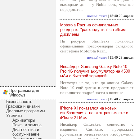
выходные дни - у Nubia есть, чем вас
порадовать...
полный текст
| 15:40 29 апреля
Motorola Razr на официальных
рендерах: "раскладушка" с гибким
дисплеем
На ресурсе Slashleaks появились
официальные пресс-рендеры складного
смартфона Motorola Razr...
полный текст
| 15:40 29 апреля
Инсайдер: Samsung Galaxy Note 10
Pro 4G получит аккумулятор на 4500
мАч с быстрой зарядкой
Несмотря на то, что до анонса Galaxy
Note 10 ещё далеко в сети продолжают
Программы для
появляются подробности о новинке...
Windows
полный текст
| 15:40 29 апреля
Безопасность
Графика и дизайн
iPhone XI показался на новых
Деловые программы
изображениях: на этот раз вместе с
Утилиты
iPhone XI Max
Архиваторы
Инсайдер OnLeakes, совместно с
Поиск и замена
изданием Cashkaro, продолжает
Диагностика и
обслуживание
публиковать качественные изображения
Программы для