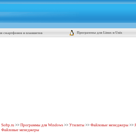
Программы для Linux и Unix
я смартфонов и планшетов
Softp.ru
>>
Программы для Windows
>>
Утилиты
>>
Файловые менеджеры
>>
Файловые менеджеры