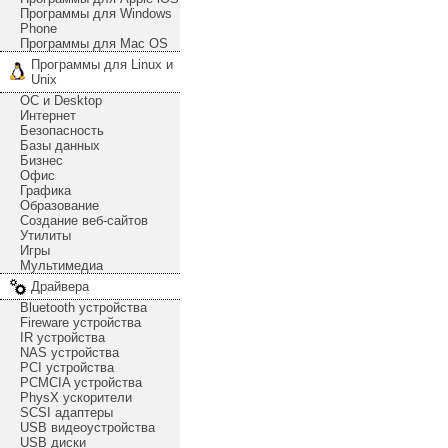
Программы для Windows
Phone
Программы для Mac OS
Программы для Linux и
Unix
ОС и Desktop
Интернет
Безопасность
Базы данных
Бизнес
Офис
Графика
Образование
Создание веб-сайтов
Утилиты
Игры
Мультимедиа
Драйвера
Bluetooth устройства
Fireware устройства
IR устройства
NAS устройства
PCI устройства
PCMCIA устройства
PhysX ускорители
SCSI адаптеры
USB видеоустройства
USB диски