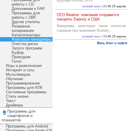
будущих iPhone 2019...
работы с CD
полный текст
| 15:40 29 апреля
Дополнения к FAR
Программы для
CEO Realme: компания отправится
работы с DBF
покорять Европу и США
Другие утилиты
Наверняка, некоторые наши читатели
Резервное
слышали про компанию Realme...
копирование
Каталогизаторы
полный текст
| 15:40 29 апреля
Файловые менеджеры
Весь блог о софте
Очистка диска
Запуск программ
Буфер
Проводник
Голос
Игры и развлечения
Интернет и сеть
Мультимедиа
Обучение
Программирование
Программы для КПК
Системные программы
Стиль жизни
Текст
Драйвера
Программы для
смартфонов и
планшетов
Программы для Android
Программы для Apple iOS