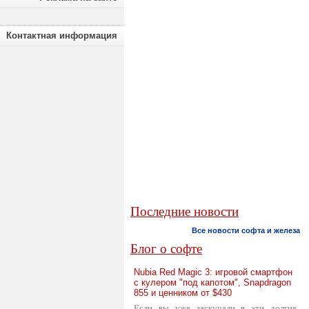
Контактная информация
Последние новости
Все новости софта и железа
Блог о софте
Nubia Red Magic 3: игровой смартфон
с кулером "под капотом", Snapdragon
855 и ценником от $430
Если вы уже заскучали в эти долгие