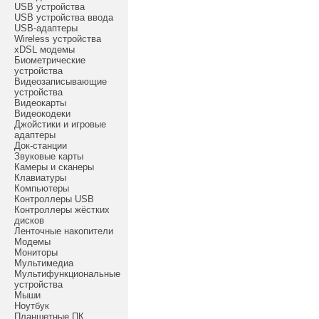
USB устройства
USB устройства ввода
USB-адаптеры
Wireless устройства
xDSL модемы
Биометрические
устройства
Видеозаписывающие
устройства
Видеокарты
Видеокодеки
Джойстики и игровые
адаптеры
Док-станции
Звуковые карты
Камеры и сканеры
Клавиатуры
Компьютеры
Контроллеры USB
Контроллеры жёстких
дисков
Ленточные накопители
Модемы
Мониторы
Мультимедиа
Мультифункциональные
устройства
Мыши
Ноутбук
Планшетные ПК