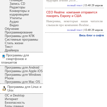
Плейеры
будущих iPhone 2019...
Запись CD
полный текст
| 15:40 29 апреля
Редакторы
Конвертеры и
CEO Realme: компания отправится
кодировщики
покорять Европу и США
Утилиты
Наверняка, некоторые наши читатели
Аудио
слышали про компанию Realme...
Видео
Обучение
полный текст
| 15:40 29 апреля
Программирование
Весь блог о софте
Программы для КПК
Системные программы
Стиль жизни
Текст
Драйвера
Программы для
смартфонов и
планшетов
Программы для Android
Программы для Apple iOS
Программы для Windows
Phone
Программы для Mac OS
Программы для Linux и
Unix
ОС и Desktop
Интернет
Безопасность
Базы данных