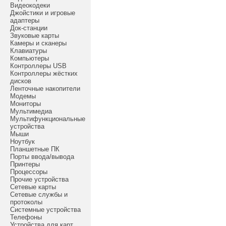
Видеокодеки
Джойстики и игровые
адаптеры
Док-станции
Звуковые карты
Камеры и сканеры
Клавиатуры
Компьютеры
Контроллеры USB
Контроллеры жёстких
дисков
Ленточные накопители
Модемы
Мониторы
Мультимедиа
Мультифункциональные
устройства
Мыши
Ноутбук
Планшетные ПК
Порты ввода/вывода
Принтеры
Процессоры
Прочие устройства
Сетевые карты
Сетевые службы и
протоколы
Системные устройства
Телефоны
Устройства для карт