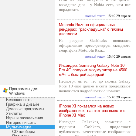
выходные дни - у Nubia есть, чем вас
порадовать...
полный текст
| 15:40 29 апреля
Motorola Razr на официальных
рендерах: "раскладушка" с гибким
дисплеем
На ресурсе Slashleaks появились
официальные пресс-рендеры складного
смартфона Motorola Razr...
полный текст
| 15:40 29 апреля
Инсайдер: Samsung Galaxy Note 10
Pro 4G получит аккумулятор на 4500
мАч с быстрой зарядкой
Несмотря на то, что до анонса Galaxy
Note 10 ещё далеко в сети продолжают
Программы для
появляются подробности о новинке...
Windows
полный текст
| 15:40 29 апреля
Безопасность
Графика и дизайн
iPhone XI показался на новых
Деловые программы
изображениях: на этот раз вместе с
Утилиты
iPhone XI Max
Игры и развлечения
Инсайдер OnLeakes, совместно с
Интернет и сеть
изданием Cashkaro, продолжает
Мультимедиа
CD-плейеры
публиковать качественные изображения