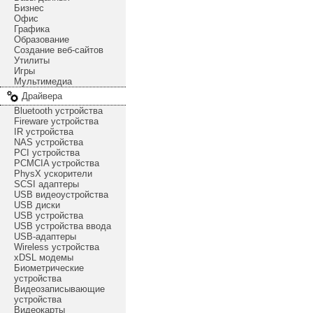
Бизнес
Офис
Графика
Образование
Создание веб-сайтов
Утилиты
Игры
Мультимедиа
Драйвера
Bluetooth устройства
Fireware устройства
IR устройства
NAS устройства
PCI устройства
PCMCIA устройства
PhysX ускорители
SCSI адаптеры
USB видеоустройства
USB диски
USB устройства
USB устройства ввода
USB-адаптеры
Wireless устройства
xDSL модемы
Биометрические
устройства
Видеозаписывающие
устройства
Видеокарты