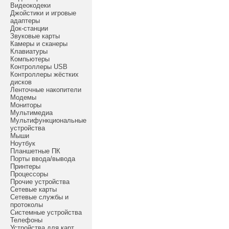
Видеокодеки
Джойстики и игровые
адаптеры
Док-станции
Звуковые карты
Камеры и сканеры
Клавиатуры
Компьютеры
Контроллеры USB
Контроллеры жёстких
дисков
Ленточные накопители
Модемы
Мониторы
Мультимедиа
Мультифункциональные
устройства
Мыши
Ноутбук
Планшетные ПК
Порты ввода/вывода
Принтеры
Процессоры
Прочие устройства
Сетевые карты
Сетевые службы и
протоколы
Системные устройства
Телефоны
Устройства для карт