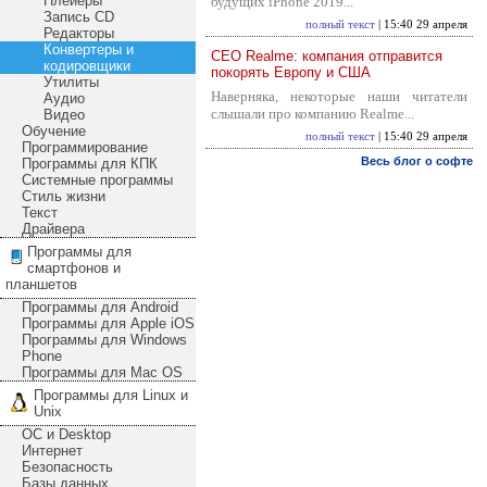
Плейеры
будущих iPhone 2019...
Запись CD
полный текст
| 15:40 29 апреля
Редакторы
Конвертеры и
CEO Realme: компания отправится
кодировщики
покорять Европу и США
Утилиты
Наверняка, некоторые наши читатели
Аудио
слышали про компанию Realme...
Видео
Обучение
полный текст
| 15:40 29 апреля
Программирование
Весь блог о софте
Программы для КПК
Системные программы
Стиль жизни
Текст
Драйвера
Программы для
смартфонов и
планшетов
Программы для Android
Программы для Apple iOS
Программы для Windows
Phone
Программы для Mac OS
Программы для Linux и
Unix
ОС и Desktop
Интернет
Безопасность
Базы данных