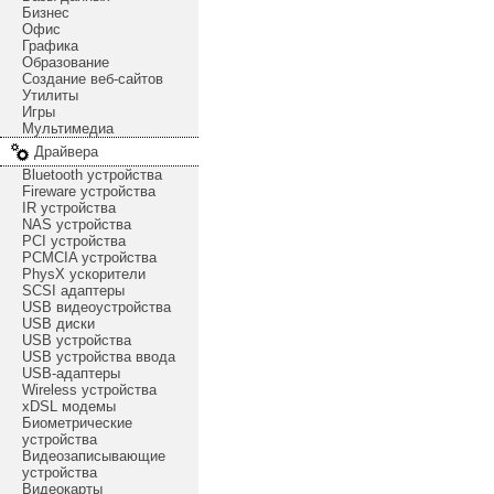
Бизнес
Офис
Графика
Образование
Создание веб-сайтов
Утилиты
Игры
Мультимедиа
Драйвера
Bluetooth устройства
Fireware устройства
IR устройства
NAS устройства
PCI устройства
PCMCIA устройства
PhysX ускорители
SCSI адаптеры
USB видеоустройства
USB диски
USB устройства
USB устройства ввода
USB-адаптеры
Wireless устройства
xDSL модемы
Биометрические
устройства
Видеозаписывающие
устройства
Видеокарты