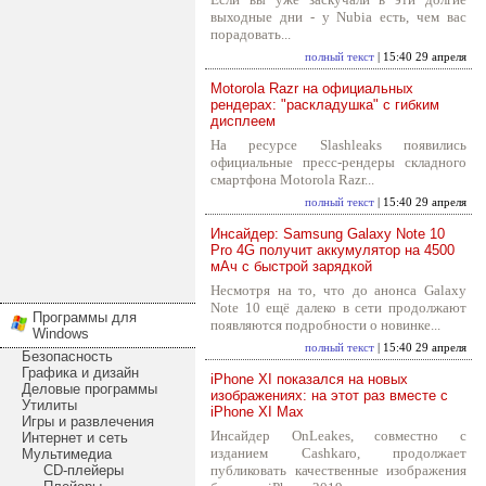
выходные дни - у Nubia есть, чем вас
порадовать...
полный текст
| 15:40 29 апреля
Motorola Razr на официальных
рендерах: "раскладушка" с гибким
дисплеем
На ресурсе Slashleaks появились
официальные пресс-рендеры складного
смартфона Motorola Razr...
полный текст
| 15:40 29 апреля
Инсайдер: Samsung Galaxy Note 10
Pro 4G получит аккумулятор на 4500
мАч с быстрой зарядкой
Несмотря на то, что до анонса Galaxy
Note 10 ещё далеко в сети продолжают
Программы для
появляются подробности о новинке...
Windows
полный текст
| 15:40 29 апреля
Безопасность
Графика и дизайн
iPhone XI показался на новых
Деловые программы
изображениях: на этот раз вместе с
Утилиты
iPhone XI Max
Игры и развлечения
Инсайдер OnLeakes, совместно с
Интернет и сеть
изданием Cashkaro, продолжает
Мультимедиа
CD-плейеры
публиковать качественные изображения