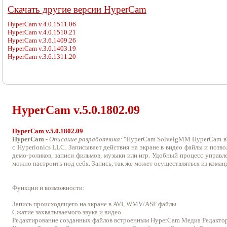
Cкачать другие версии HyperCam
HyperCam v.4.0.1511.06
HyperCam v.4.0.1510.21
HyperCam v.3.6.1409.26
HyperCam v.3.6.1403.19
HyperCam v.3.6.1311.20
HyperCam v.
5.0.1802.09
HyperCam v.5.0.1802.09
HyperCam
-
Описание разработчика:
"HyperCam SolveigMM HyperCam вЂ“
с Hyperionics LLC. Записывает действия на экране в видео файлы и позво
демо-роликов, записи фильмов, музыки или игр. Удобный процесс управл
можно настроить под себя. Запись, так же может осуществляться из коман
Функции и возможности:
Запись происходящего на экране в AVI, WMV/ASF файлы
Сжатие захватываемого звука и видео
Редактирование созданных файлов встроенным HyperCam Медиа Редакто