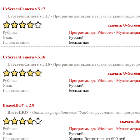
UvScreenCamera v.5.17
UvScreenCamera v.5.17
- Программа для захвата экрана, создания видеорол
скачать UvScreen
Рубрика:
Программы для Windows
-
Мультимедиа
Язык:
Русский
Использование:
Бесплатная
UvScreenCamera v.5.16
UvScreenCamera v.5.16
- Программа для захвата экрана, создания видеорол
скачать UvScreen
Рубрика:
Программы для Windows
-
Мультимедиа
Язык:
Русский
Использование:
Бесплатная
ВидеоШОУ v.
2.0
ВидеоШОУ
-
Описание разработчика:
"Удобная русскоязычная программа
скачать В
Рубрика:
Программы для Windows
-
Мультимедиа
Язык:
Русский
Использование:
Условно-бесплатная, от 690 руб