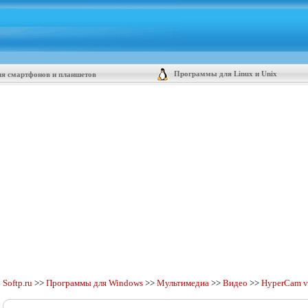
Программы для Linux и Unix
я смартфонов и планшетов
Softp.ru
>>
Программы для Windows
>>
Мультимедиа
>>
Видео
>>
HyperCam v