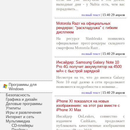
выходные дни - у Nubia есть, чем вас
порадовать...
полный текст
| 15:40 29 апреля
Motorola Razr на официальных
рендерах: "раскладушка" с гибким
дисплеем
На ресурсе Slashleaks появились
официальные пресс-рендеры складного
смартфона Motorola Razr...
полный текст
| 15:40 29 апреля
Инсайдер: Samsung Galaxy Note 10
Pro 4G получит аккумулятор на 4500
мАч с быстрой зарядкой
Несмотря на то, что до анонса Galaxy
Note 10 ещё далеко в сети продолжают
Программы для
появляются подробности о новинке...
Windows
полный текст
| 15:40 29 апреля
Безопасность
Графика и дизайн
iPhone XI показался на новых
Деловые программы
изображениях: на этот раз вместе с
Утилиты
iPhone XI Max
Игры и развлечения
Инсайдер OnLeakes, совместно с
Интернет и сеть
изданием Cashkaro, продолжает
Мультимедиа
CD-плейеры
публиковать качественные изображения
Плейеры