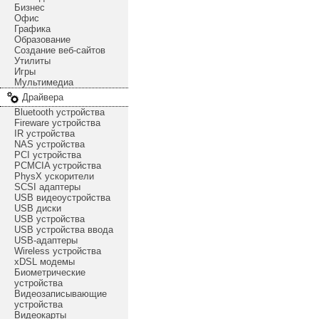
Бизнес
Офис
Графика
Образование
Создание веб-сайтов
Утилиты
Игры
Мультимедиа
Драйвера
Bluetooth устройства
Fireware устройства
IR устройства
NAS устройства
PCI устройства
PCMCIA устройства
PhysX ускорители
SCSI адаптеры
USB видеоустройства
USB диски
USB устройства
USB устройства ввода
USB-адаптеры
Wireless устройства
xDSL модемы
Биометрические
устройства
Видеозаписывающие
устройства
Видеокарты