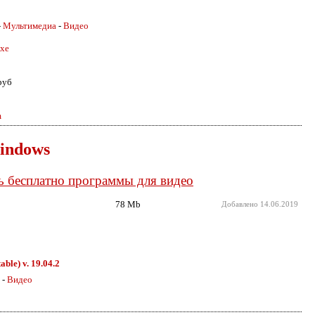
-
Мультимедиа
-
Видео
xe
руб
m
indows
ь бесплатно программы для видео
78 Mb
Добавлено
14.06.2019
ble) v. 19.04.2
-
Видео