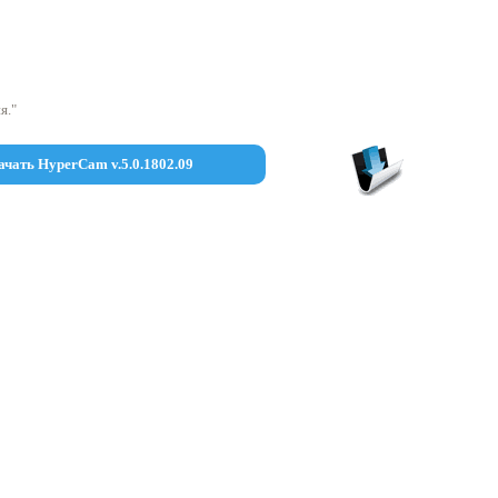
я."
ачать HyperCam v.5.0.1802.09