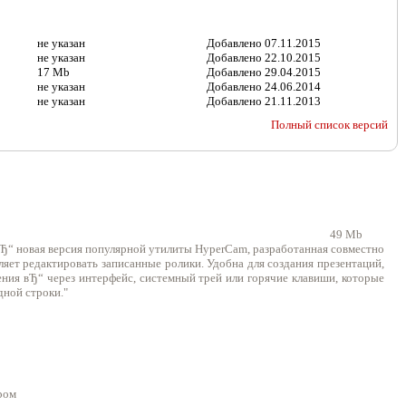
не указан
Добавлено
07.11.2015
не указан
Добавлено
22.10.2015
17 Mb
Добавлено
29.04.2015
не указан
Добавлено
24.06.2014
не указан
Добавлено
21.11.2013
Полный список версий
49 Mb
 новая версия популярной утилиты HyperCam, разработанная совместно
ляет редактировать записанные ролики. Удобна для создания презентаций,
ения вЂ“ через интерфейс, системный трей или горячие клавиши, которые
дной строки."
ром