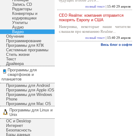
будущих iPhone 2019...
Запись CD
полный текст
| 15:40 29 апреля
Редакторы
Конвертеры и
CEO Realme: компания отправится
кодировщики
покорять Европу и США
Утилиты
Наверняка, некоторые наши читатели
Аудио
слышали про компанию Realme...
Видео
Обучение
полный текст
| 15:40 29 апреля
Программирование
Весь блог о софте
Программы для КПК
Системные программы
Стиль жизни
Текст
Драйвера
Программы для
смартфонов и
планшетов
Программы для Android
Программы для Apple iOS
Программы для Windows
Phone
Программы для Mac OS
Программы для Linux и
Unix
ОС и Desktop
Интернет
Безопасность
Базы данных