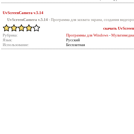
UvScreenCamera v.5.14
UvScreenCamera v.5.14
- Программа для захвата экрана, создания видеорол
скачать UvScreen
Рубрика:
Программы для Windows
-
Мультимедиа
Язык:
Русский
Использование:
Бесплатная