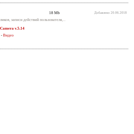
18 Mb
Добавлено
20.06.2018
иков, записи действий пользователя,...
Camera v.5.14
-
Видео