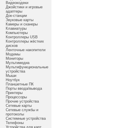
Видеокодеки
Джойстики и игровые
адаптеры
Док-станции
Звуковые карты
Камеры и сканеры
Клавиатуры
Компьютеры
Контроллеры USB
Контроллеры жёстких
дисков
Ленточные накопители
Модемы
Мониторы
Мультимедиа
Мультифункциональные
устройства
Мыши
Ноутбук
Планшетные ПК
Порты ввода/вывода
Принтеры
Процессоры
Прочие устройства
Сетевые карты
Сетевые службы и
протоколы
Системные устройства
Телефоны
Устройства для карт