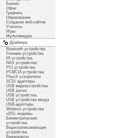
Бизнес
Офис
Графика
Образование
Создание веб-сайтов
Утилиты
Игры
Мультимедиа
Драйвера
Bluetooth устройства
Fireware устройства
IR устройства
NAS устройства
PCI устройства
PCMCIA устройства
PhysX ускорители
SCSI адаптеры
USB видеоустройства
USB диски
USB устройства
USB устройства ввода
USB-адаптеры
Wireless устройства
xDSL модемы
Биометрические
устройства
Видеозаписывающие
устройства
Видеокарты