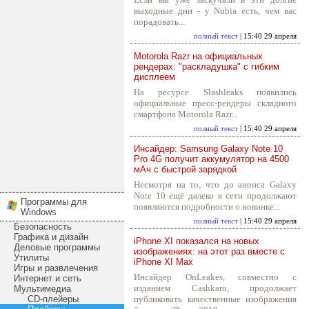
выходные дни - у Nubia есть, чем вас
порадовать...
полный текст
| 15:40 29 апреля
Motorola Razr на официальных
рендерах: "раскладушка" с гибким
дисплеем
На ресурсе Slashleaks появились
официальные пресс-рендеры складного
смартфона Motorola Razr...
полный текст
| 15:40 29 апреля
Инсайдер: Samsung Galaxy Note 10
Pro 4G получит аккумулятор на 4500
мАч с быстрой зарядкой
Несмотря на то, что до анонса Galaxy
Note 10 ещё далеко в сети продолжают
Программы для
появляются подробности о новинке...
Windows
полный текст
| 15:40 29 апреля
Безопасность
Графика и дизайн
iPhone XI показался на новых
Деловые программы
изображениях: на этот раз вместе с
Утилиты
iPhone XI Max
Игры и развлечения
Инсайдер OnLeakes, совместно с
Интернет и сеть
изданием Cashkaro, продолжает
Мультимедиа
CD-плейеры
публиковать качественные изображения