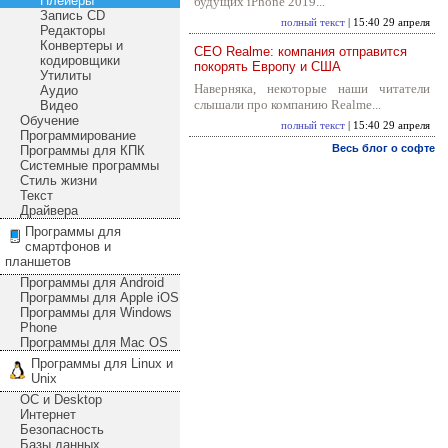
Плейеры
будущих iPhone 2019...
Запись CD
полный текст
| 15:40 29 апреля
Редакторы
Конвертеры и
CEO Realme: компания отправится
кодировщики
покорять Европу и США
Утилиты
Наверняка, некоторые наши читатели
Аудио
слышали про компанию Realme...
Видео
Обучение
полный текст
| 15:40 29 апреля
Программирование
Весь блог о софте
Программы для КПК
Системные программы
Стиль жизни
Текст
Драйвера
Программы для
смартфонов и
планшетов
Программы для Android
Программы для Apple iOS
Программы для Windows
Phone
Программы для Mac OS
Программы для Linux и
Unix
ОС и Desktop
Интернет
Безопасность
Базы данных