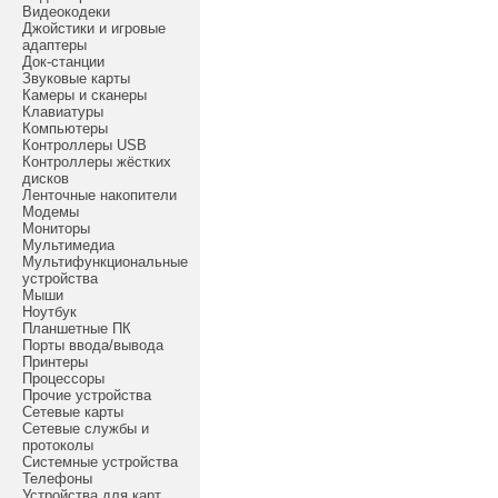
Видеокодеки
Джойстики и игровые
адаптеры
Док-станции
Звуковые карты
Камеры и сканеры
Клавиатуры
Компьютеры
Контроллеры USB
Контроллеры жёстких
дисков
Ленточные накопители
Модемы
Мониторы
Мультимедиа
Мультифункциональные
устройства
Мыши
Ноутбук
Планшетные ПК
Порты ввода/вывода
Принтеры
Процессоры
Прочие устройства
Сетевые карты
Сетевые службы и
протоколы
Системные устройства
Телефоны
Устройства для карт