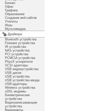
Бизнес
Офис
Графика
Образование
Создание веб-сайтов
Утилиты
Игры
Мультимедиа
Драйвера
Bluetooth устройства
Fireware устройства
IR устройства
NAS устройства
PCI устройства
PCMCIA устройства
PhysX ускорители
SCSI адаптеры
USB видеоустройства
USB диски
USB устройства
USB устройства ввода
USB-адаптеры
Wireless устройства
xDSL модемы
Биометрические
устройства
Видеозаписывающие
устройства
Видеокарты