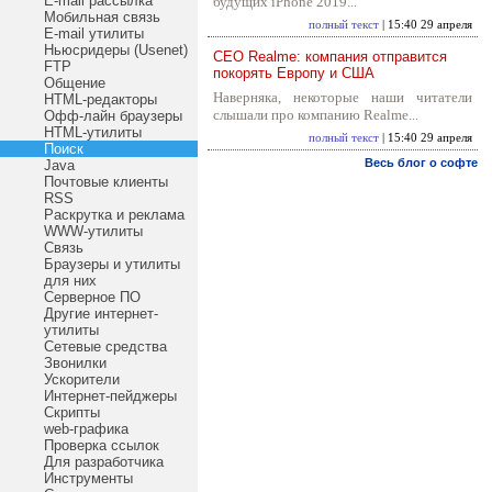
E-mail рассылка
будущих iPhone 2019...
Мобильная связь
полный текст
| 15:40 29 апреля
E-mail утилиты
Ньюсридеры (Usenet)
CEO Realme: компания отправится
FTP
покорять Европу и США
Общение
Наверняка, некоторые наши читатели
HTML-редакторы
слышали про компанию Realme...
Офф-лайн браузеры
HTML-утилиты
полный текст
| 15:40 29 апреля
Поиск
Весь блог о софте
Java
Почтовые клиенты
RSS
Раскрутка и реклама
WWW-утилиты
Связь
Браузеры и утилиты
для них
Серверное ПО
Другие интернет-
утилиты
Сетевые средства
Звонилки
Ускорители
Интернет-пейджеры
Скрипты
web-графика
Проверка ссылок
Для разработчика
Инструменты