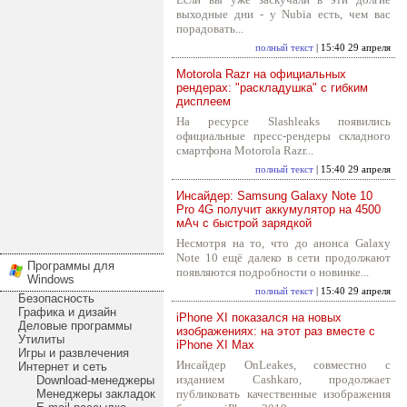
выходные дни - у Nubia есть, чем вас
порадовать...
полный текст
| 15:40 29 апреля
Motorola Razr на официальных
рендерах: "раскладушка" с гибким
дисплеем
На ресурсе Slashleaks появились
официальные пресс-рендеры складного
смартфона Motorola Razr...
полный текст
| 15:40 29 апреля
Инсайдер: Samsung Galaxy Note 10
Pro 4G получит аккумулятор на 4500
мАч с быстрой зарядкой
Несмотря на то, что до анонса Galaxy
Note 10 ещё далеко в сети продолжают
Программы для
появляются подробности о новинке...
Windows
полный текст
| 15:40 29 апреля
Безопасность
Графика и дизайн
iPhone XI показался на новых
Деловые программы
изображениях: на этот раз вместе с
Утилиты
iPhone XI Max
Игры и развлечения
Инсайдер OnLeakes, совместно с
Интернет и сеть
изданием Cashkaro, продолжает
Download-менеджеры
Менеджеры закладок
публиковать качественные изображения