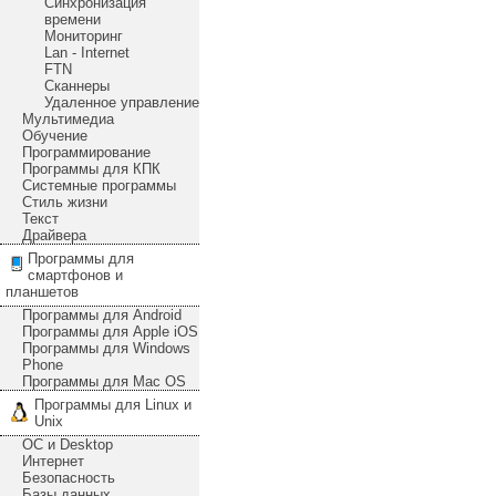
Синхронизация
времени
Мониторинг
Lan - Internet
FTN
Сканнеры
Удаленное управление
Мультимедиа
Обучение
Программирование
Программы для КПК
Системные программы
Стиль жизни
Текст
Драйвера
Программы для
смартфонов и
планшетов
Программы для Android
Программы для Apple iOS
Программы для Windows
Phone
Программы для Mac OS
Программы для Linux и
Unix
ОС и Desktop
Интернет
Безопасность
Базы данных