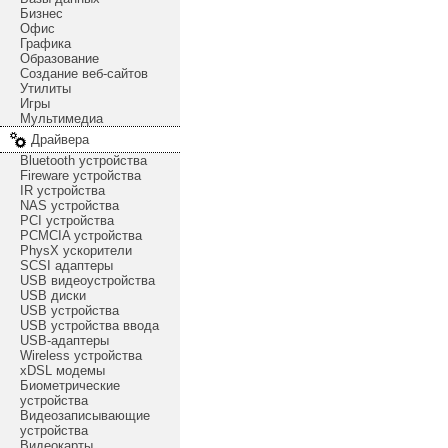
Бизнес
Офис
Графика
Образование
Создание веб-сайтов
Утилиты
Игры
Мультимедиа
Драйвера
Bluetooth устройства
Fireware устройства
IR устройства
NAS устройства
PCI устройства
PCMCIA устройства
PhysX ускорители
SCSI адаптеры
USB видеоустройства
USB диски
USB устройства
USB устройства ввода
USB-адаптеры
Wireless устройства
xDSL модемы
Биометрические
устройства
Видеозаписывающие
устройства
Видеокарты