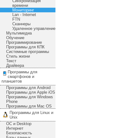
Синхронизация
времени
Мониторинг
Lan - Internet
FTN
Сканнеры
Удаленное управление
Мультимедиа
Обучение
Программирование
Программы для КПК
Системные программы
Стиль жизни
Текст
Драйвера
Программы для
смартфонов и
планшетов
Программы для Android
Программы для Apple iOS
Программы для Windows
Phone
Программы для Mac OS
Программы для Linux и
Unix
ОС и Desktop
Интернет
Безопасность
Базы данных