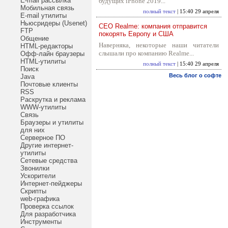
E-mail рассылка
будущих iPhone 2019...
Мобильная связь
полный текст
| 15:40 29 апреля
E-mail утилиты
Ньюсридеры (Usenet)
CEO Realme: компания отправится
FTP
покорять Европу и США
Общение
Наверняка, некоторые наши читатели
HTML-редакторы
слышали про компанию Realme...
Офф-лайн браузеры
HTML-утилиты
полный текст
| 15:40 29 апреля
Поиск
Весь блог о софте
Java
Почтовые клиенты
RSS
Раскрутка и реклама
WWW-утилиты
Связь
Браузеры и утилиты
для них
Серверное ПО
Другие интернет-
утилиты
Сетевые средства
Звонилки
Ускорители
Интернет-пейджеры
Скрипты
web-графика
Проверка ссылок
Для разработчика
Инструменты