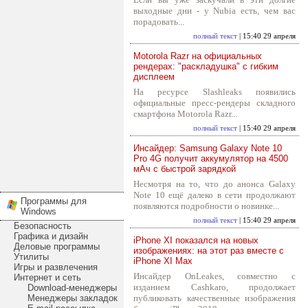
выходные дни - у Nubia есть, чем вас
порадовать...
полный текст
| 15:40 29 апреля
Motorola Razr на официальных
рендерах: "раскладушка" с гибким
дисплеем
На ресурсе Slashleaks появились
официальные пресс-рендеры складного
смартфона Motorola Razr...
полный текст
| 15:40 29 апреля
Инсайдер: Samsung Galaxy Note 10
Pro 4G получит аккумулятор на 4500
мАч с быстрой зарядкой
Несмотря на то, что до анонса Galaxy
Note 10 ещё далеко в сети продолжают
Программы для
появляются подробности о новинке...
Windows
полный текст
| 15:40 29 апреля
Безопасность
Графика и дизайн
iPhone XI показался на новых
Деловые программы
изображениях: на этот раз вместе с
Утилиты
iPhone XI Max
Игры и развлечения
Инсайдер OnLeakes, совместно с
Интернет и сеть
изданием Cashkaro, продолжает
Download-менеджеры
Менеджеры закладок
публиковать качественные изображения