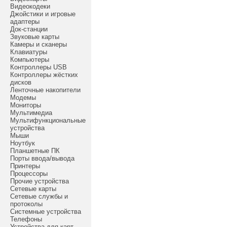
Видеокодеки
Джойстики и игровые
адаптеры
Док-станции
Звуковые карты
Камеры и сканеры
Клавиатуры
Компьютеры
Контроллеры USB
Контроллеры жёстких
дисков
Ленточные накопители
Модемы
Мониторы
Мультимедиа
Мультифункциональные
устройства
Мыши
Ноутбук
Планшетные ПК
Порты ввода/вывода
Принтеры
Процессоры
Прочие устройства
Сетевые карты
Сетевые службы и
протоколы
Системные устройства
Телефоны
Устройства для карт