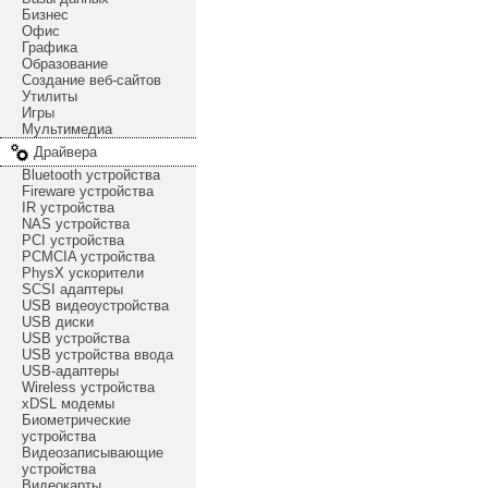
Бизнес
Офис
Графика
Образование
Создание веб-сайтов
Утилиты
Игры
Мультимедиа
Драйвера
Bluetooth устройства
Fireware устройства
IR устройства
NAS устройства
PCI устройства
PCMCIA устройства
PhysX ускорители
SCSI адаптеры
USB видеоустройства
USB диски
USB устройства
USB устройства ввода
USB-адаптеры
Wireless устройства
xDSL модемы
Биометрические
устройства
Видеозаписывающие
устройства
Видеокарты