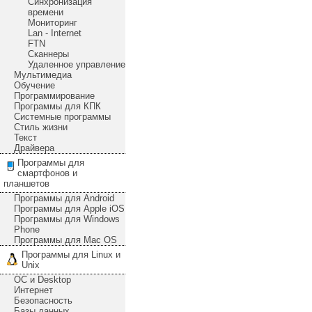
Синхронизация
времени
Мониторинг
Lan - Internet
FTN
Сканнеры
Удаленное управление
Мультимедиа
Обучение
Программирование
Программы для КПК
Системные программы
Стиль жизни
Текст
Драйвера
Программы для
смартфонов и
планшетов
Программы для Android
Программы для Apple iOS
Программы для Windows
Phone
Программы для Mac OS
Программы для Linux и
Unix
ОС и Desktop
Интернет
Безопасность
Базы данных