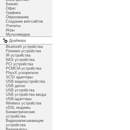
Бизнес
Офис
Графика
Образование
Создание веб-сайтов
Утилиты
Игры
Мультимедиа
Драйвера
Bluetooth устройства
Fireware устройства
IR устройства
NAS устройства
PCI устройства
PCMCIA устройства
PhysX ускорители
SCSI адаптеры
USB видеоустройства
USB диски
USB устройства
USB устройства ввода
USB-адаптеры
Wireless устройства
xDSL модемы
Биометрические
устройства
Видеозаписывающие
устройства
Видеокарты