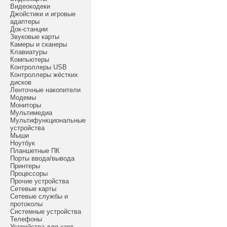
Видеокодеки
Джойстики и игровые
адаптеры
Док-станции
Звуковые карты
Камеры и сканеры
Клавиатуры
Компьютеры
Контроллеры USB
Контроллеры жёстких
дисков
Ленточные накопители
Модемы
Мониторы
Мультимедиа
Мультифункциональные
устройства
Мыши
Ноутбук
Планшетные ПК
Порты ввода/вывода
Принтеры
Процессоры
Прочие устройства
Сетевые карты
Сетевые службы и
протоколы
Системные устройства
Телефоны
Устройства для карт