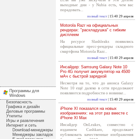
выходные дни - у Nubia есть, чем вас
порадовать...
полный текст
| 15:40 29 апреля
Motorola Razr на официальных
рендерах: "раскладушка" с гибким
дисплеем
На ресурсе Slashleaks появились
официальные пресс-рендеры складного
смартфона Motorola Razr...
полный текст
| 15:40 29 апреля
Инсайдер: Samsung Galaxy Note 10
Pro 4G получит аккумулятор на 4500
мАч с быстрой зарядкой
Несмотря на то, что до анонса Galaxy
Note 10 ещё далеко в сети продолжают
Программы для
появляются подробности о новинке...
Windows
полный текст
| 15:40 29 апреля
Безопасность
Графика и дизайн
iPhone XI показался на новых
Деловые программы
изображениях: на этот раз вместе с
Утилиты
iPhone XI Max
Игры и развлечения
Инсайдер OnLeakes, совместно с
Интернет и сеть
изданием Cashkaro, продолжает
Download-менеджеры
Менеджеры закладок
публиковать качественные изображения