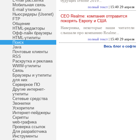
E-mail рассылка
будущих iPhone 2019...
Мобильная связь
полный текст
| 15:40 29 апреля
E-mail утилиты
Ньюсридеры (Usenet)
CEO Realme: компания отправится
FTP
покорять Европу и США
Общение
Наверняка, некоторые наши читатели
HTML-редакторы
слышали про компанию Realme...
Офф-лайн браузеры
HTML-утилиты
полный текст
| 15:40 29 апреля
Поиск
Весь блог о софте
Java
Почтовые клиенты
RSS
Раскрутка и реклама
WWW-утилиты
Связь
Браузеры и утилиты
для них
Серверное ПО
Другие интернет-
утилиты
Сетевые средства
Звонилки
Ускорители
Интернет-пейджеры
Скрипты
web-графика
Проверка ссылок
Для разработчика
Инструменты