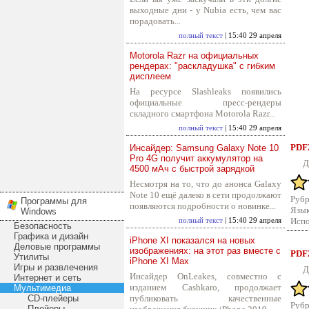
выходные дни - у Nubia есть, чем вас
порадовать...
полный текст
| 15:40 29 апреля
Motorola Razr на официальных
рендерах: "раскладушка" с гибким
дисплеем
На ресурсе Slashleaks появились
официальные пресс-рендеры
складного смартфона Motorola Razr...
полный текст
| 15:40 29 апреля
PDF2
Инсайдер: Samsung Galaxy Note 10
Pro 4G получит аккумулятор на
Д
4500 мАч с быстрой зарядкой
Несмотря на то, что до анонса Galaxy
Note 10 ещё далеко в сети продолжают
Рубр
Программы для
появляются подробности о новинке...
Язык
Windows
Испо
полный текст
| 15:40 29 апреля
Безопасность
Графика и дизайн
iPhone XI показался на новых
Деловые программы
изображениях: на этот раз вместе с
PDF2
Утилиты
iPhone XI Max
Игры и развлечения
Д
Инсайдер OnLeakes, совместно с
Интернет и сеть
изданием Cashkaro, продолжает
Мультимедиа
CD-плейеры
публиковать качественные
Рубр
Плейеры