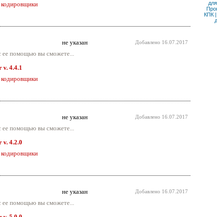
для
 кодировщики
Про
КПК
не указан
Добавлено
16.07.2017
 ее помощью вы сможете...
v. 4.4.1
 кодировщики
не указан
Добавлено
16.07.2017
 ее помощью вы сможете...
v. 4.2.0
 кодировщики
не указан
Добавлено
16.07.2017
 ее помощью вы сможете...
v. 5.0.0