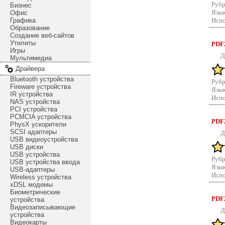
Рубр
Бизнес
Язык
Офис
Графика
Испо
Образование
Создание веб-сайтов
Утилиты
PDF2
Игры
Д
Мультимедиа
Драйвера
Bluetooth устройства
Рубр
Fireware устройства
Язык
IR устройства
Испо
NAS устройства
PCI устройства
PCMCIA устройства
PDF2
PhysX ускорители
SCSI адаптеры
Д
USB видеоустройства
USB диски
USB устройства
Рубр
USB устройства ввода
Язык
USB-адаптеры
Испо
Wireless устройства
xDSL модемы
Биометрические
PDF2
устройства
Видеозаписывающие
Д
устройства
Видеокарты