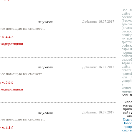
Все п
сайт
беспл
(fre
не указан
Добавлено
16.07.2017
демон
(sha
 ее помощью вы сможете...
распр
своб
v. 4.4.3
интерн
Дистр
 кодировщики
софта
скрин
прогр
сайтов
разраб
Админ
не указан
сайт
Добавлено
16.07.2017
ответ
 ее помощью вы сможете...
прямо
или л
ущерб
v. 5.6.0
в р
испол
 кодировщики
матер
SoftP.r
исп
матер
пряма
не указан
Добавлено
16.07.2017
сайт
об
 ее помощью вы сможете...
Главн
Новос
прог
v. 4.1.0
софте