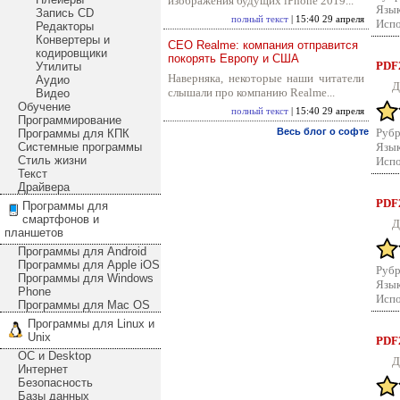
изображения будущих iPhone 2019...
Язык
Запись CD
полный текст
| 15:40 29 апреля
Испо
Редакторы
Конвертеры и
CEO Realme: компания отправится
кодировщики
покорять Европу и США
PDF2
Утилиты
Наверняка, некоторые наши читатели
Аудио
Д
слышали про компанию Realme...
Видео
Обучение
полный текст
| 15:40 29 апреля
Программирование
Весь блог о софте
Рубр
Программы для КПК
Системные программы
Язык
Стиль жизни
Испо
Текст
Драйвера
PDF2
Программы для
смартфонов и
Д
планшетов
Программы для Android
Программы для Apple iOS
Рубр
Программы для Windows
Язык
Phone
Испо
Программы для Mac OS
Программы для Linux и
Unix
PDF2
ОС и Desktop
Д
Интернет
Безопасность
Базы данных