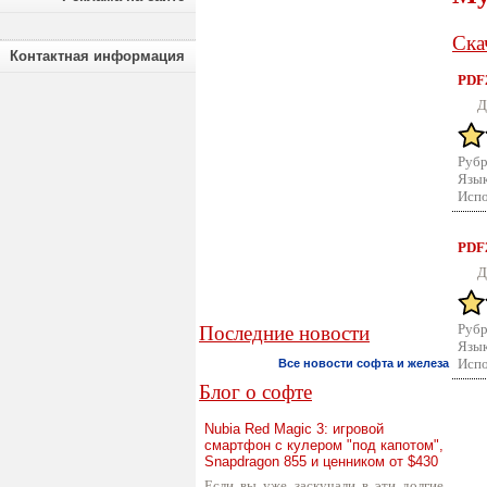
Ска
Контактная информация
PDF2
Д
Рубр
Язык
Испо
PDF2
Д
Рубр
Последние новости
Язык
Испо
Все новости софта и железа
Блог о софте
Nubia Red Magic 3: игровой
смартфон с кулером "под капотом",
Snapdragon 855 и ценником от $430
Если вы уже заскучали в эти долгие