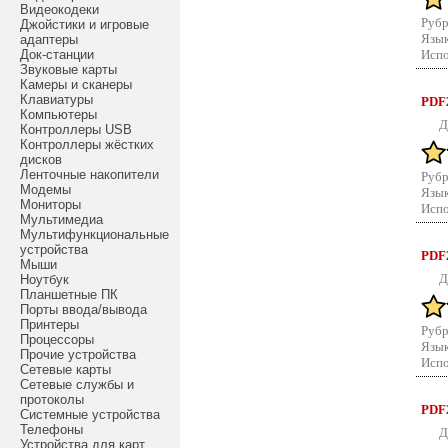
Видеокодеки
Рубр
Джойстики и игровые
Язык
адаптеры
Док-станции
Испо
Звуковые карты
Камеры и сканеры
Клавиатуры
PDF2
Компьютеры
Д
Контроллеры USB
Контроллеры жёстких
дисков
Ленточные накопители
Рубр
Модемы
Язык
Мониторы
Испо
Мультимедиа
Мультифункциональные
устройства
PDF2
Мыши
Д
Ноутбук
Планшетные ПК
Порты ввода/вывода
Принтеры
Рубр
Процессоры
Язык
Прочие устройства
Испо
Сетевые карты
Сетевые службы и
протоколы
PDF2
Системные устройства
Телефоны
Д
Устройства для карт