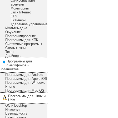
Синхронизация
времени
Мониторинг
Lan - Internet
FTN
Сканнеры
Удаленное управление
Мультимедиа
Обучение
Программирование
Программы для КПК
Системные программы
Стиль жизни
Текст
Драйвера
Программы для
смартфонов и
планшетов
Программы для Android
Программы для Apple iOS
Программы для Windows
Phone
Программы для Mac OS
Программы для Linux и
Unix
ОС и Desktop
Интернет
Безопасность
Базы данных