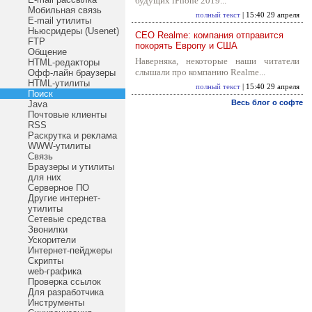
будущих iPhone 2019...
Мобильная связь
полный текст
| 15:40 29 апреля
E-mail утилиты
Ньюсридеры (Usenet)
CEO Realme: компания отправится
FTP
покорять Европу и США
Общение
Наверняка, некоторые наши читатели
HTML-редакторы
слышали про компанию Realme...
Офф-лайн браузеры
HTML-утилиты
полный текст
| 15:40 29 апреля
Поиск
Весь блог о софте
Java
Почтовые клиенты
RSS
Раскрутка и реклама
WWW-утилиты
Связь
Браузеры и утилиты
для них
Серверное ПО
Другие интернет-
утилиты
Сетевые средства
Звонилки
Ускорители
Интернет-пейджеры
Скрипты
web-графика
Проверка ссылок
Для разработчика
Инструменты