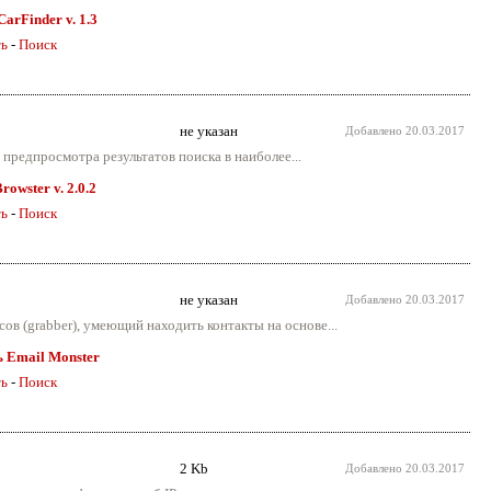
CarFinder v. 1.3
ть
-
Поиск
не указан
Добавлено
20.03.2017
о предпросмотра результатов поиска в наиболее...
rowster v. 2.0.2
ть
-
Поиск
не указан
Добавлено
20.03.2017
ов (grabber), умеющий находить контакты на основе...
ь Email Monster
ть
-
Поиск
2 Kb
Добавлено
20.03.2017