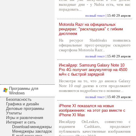
выходные дни - у Nubia есть, чем вас
порадовать...
полный текст
| 15:40 29 апреля
Motorola Razr на официальных
рендерах: "раскладушка" с гибким
дисплеем
На ресурсе Slashleaks появились
официальные пресс-рендеры складного
смартфона Motorola Razr...
полный текст
| 15:40 29 апреля
Инсайдер: Samsung Galaxy Note 10
Pro 4G получит аккумулятор на 4500
мАч с быстрой зарядкой
Несмотря на то, что до анонса Galaxy
Note 10 ещё далеко в сети продолжают
Программы для
появляются подробности о новинке...
Windows
полный текст
| 15:40 29 апреля
Безопасность
Графика и дизайн
iPhone XI показался на новых
Деловые программы
изображениях: на этот раз вместе с
Утилиты
iPhone XI Max
Игры и развлечения
Инсайдер OnLeakes, совместно с
Интернет и сеть
изданием Cashkaro, продолжает
Download-менеджеры
Менеджеры закладок
публиковать качественные изображения
E-mail рассылка