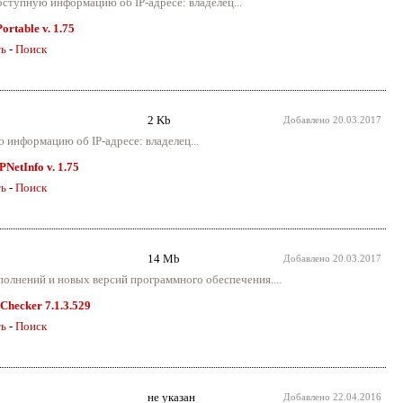
доступную информацию об IP-адресе: владелец...
ortable v. 1.75
ть
-
Поиск
2 Kb
Добавлено
20.03.2017
ю информацию об IP-адресе: владелец...
PNetInfo v. 1.75
ть
-
Поиск
14 Mb
Добавлено
20.03.2017
полнений и новых версий программного обеспечения....
 Checker 7.1.3.529
ть
-
Поиск
не указан
Добавлено
22.04.2016