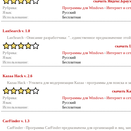
скачать Яндекс.Браузе
Рубрика:
Программы для Windows
-
Интернет и се
Язык:
Русский
Использование:
Бесплатная
LanSearch v.
1.0
LanSearch - Описание разработчика: "...единственное предназначение этой
скачать L
Рубрика:
Программы для Windows
-
Интернет и се
Язык:
Русский
Использование:
Бесплатная
Kazaa Hack v.
2.6
Kazaa Hack - Утилита для модернизации Kazaa - программы для поиска и з
скачать Ka
Рубрика:
Программы для Windows
-
Интернет и се
Язык:
Русский
Использование:
Бесплатная
CarFinder v.
1.3
CarFinder - Программа CarFinder предназначена для организаций и лиц, з