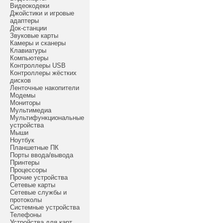
Видеокодеки
Джойстики и игровые
адаптеры
Док-станции
Звуковые карты
Камеры и сканеры
Клавиатуры
Компьютеры
Контроллеры USB
Контроллеры жёстких
дисков
Ленточные накопители
Модемы
Мониторы
Мультимедиа
Мультифункциональные
устройства
Мыши
Ноутбук
Планшетные ПК
Порты ввода/вывода
Принтеры
Процессоры
Прочие устройства
Сетевые карты
Сетевые службы и
протоколы
Системные устройства
Телефоны
Устройства для карт