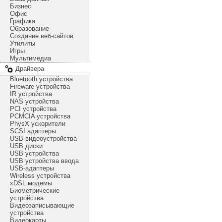
Бизнес
Офис
Графика
Образование
Создание веб-сайтов
Утилиты
Игры
Мультимедиа
Драйвера
Bluetooth устройства
Fireware устройства
IR устройства
NAS устройства
PCI устройства
PCMCIA устройства
PhysX ускорители
SCSI адаптеры
USB видеоустройства
USB диски
USB устройства
USB устройства ввода
USB-адаптеры
Wireless устройства
xDSL модемы
Биометрические
устройства
Видеозаписывающие
устройства
Видеокарты