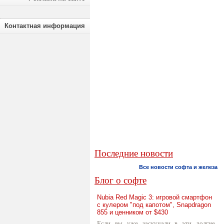
Контактная информация
Последние новости
Все новости софта и железа
Блог о софте
Nubia Red Magic 3: игровой смартфон
с кулером "под капотом", Snapdragon
855 и ценником от $430
Если вы уже заскучали в эти долгие